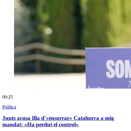
09:25
Política
Junts acusa Illa d'«ensorrar» Catalunya a mig
mandat: «Ha perdut el control»