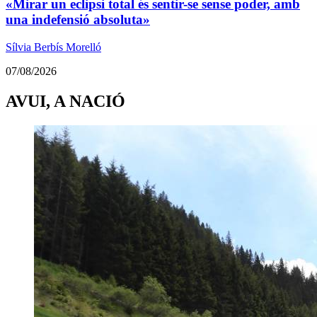
«Mirar un eclipsi total és sentir-se sense poder, amb
una indefensió absoluta»
Sílvia Berbís Morelló
07/08/2026
AVUI, A NACIÓ