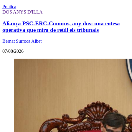
Política
DOS ANYS D'ILLA
Aliança PSC-ERC-Comuns, any dos: una entesa
operativa que mira de reüll els tribunals
Bernat Surroca Albet
07/08/2026