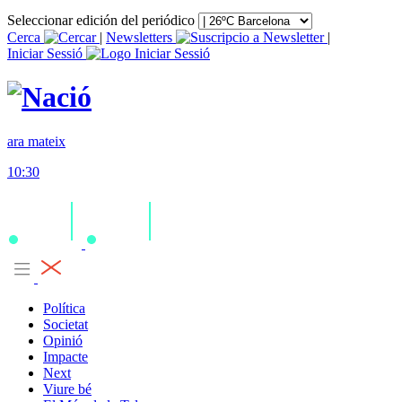
Seleccionar edición del periódico
Cerca
|
Newsletters
|
Iniciar Sessió
ara mateix
10:30
Política
Societat
Opinió
Impacte
Next
Viure bé