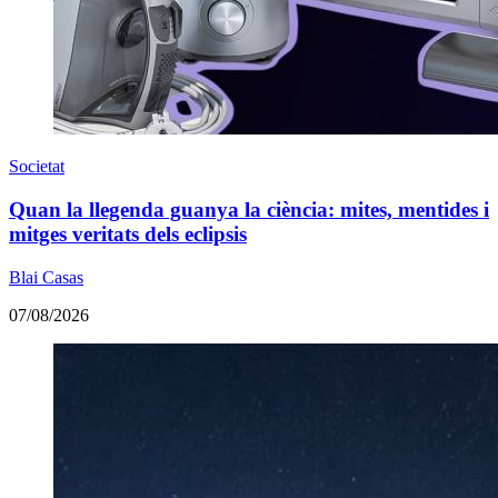
Societat
Quan la llegenda guanya la ciència: mites, mentides i
mitges veritats dels eclipsis
Blai Casas
07/08/2026