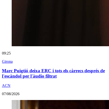
09:25
Girona
Marc Puigtió deixa ERC i tots els càrrecs després de
l'escàndol per l'àudio filtrat
ACN
07/08/2026