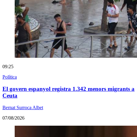
09:25
Política
El govern espanyol registra 1.342 menors migrants a
Ceuta
Bernat Surroca Albet
07/08/2026