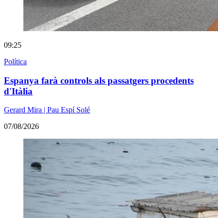
09:25
Política
Espanya farà controls als passatgers procedents
d'Itàlia
Gerard Mira | Pau Espí Solé
07/08/2026