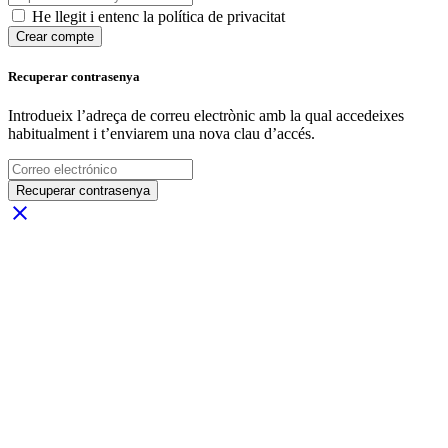
He llegit i entenc la política de privacitat
Crear compte
Recuperar contrasenya
Introdueix l’adreça de correu electrònic amb la qual accedeixes
habitualment i t’enviarem una nova clau d’accés.
Recuperar contrasenya
close