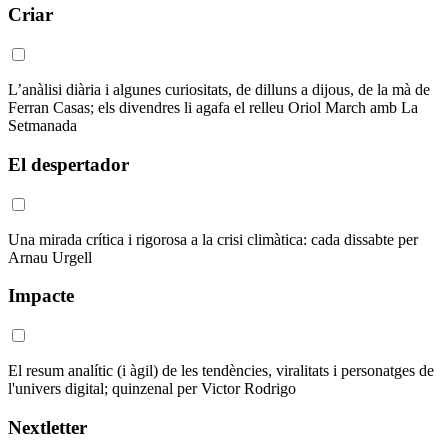
Criar
L’anàlisi diària i algunes curiositats, de dilluns a dijous, de la mà de
Ferran Casas; els divendres li agafa el relleu Oriol March amb La
Setmanada
El despertador
Una mirada crítica i rigorosa a la crisi climàtica: cada dissabte per
Arnau Urgell
Impacte
El resum analític (i àgil) de les tendències, viralitats i personatges de
l'univers digital; quinzenal per Victor Rodrigo
Nextletter