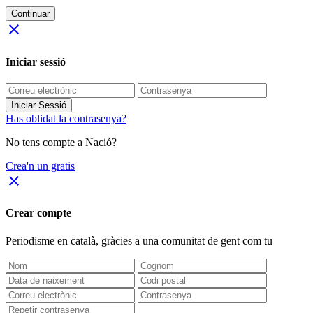
Continuar
close
Iniciar sessió
Iniciar Sessió
Has oblidat la contrasenya?
No tens compte a Nació?
Crea'n un gratis
close
Crear compte
Periodisme
en català
, gràcies a una comunitat de gent com tu