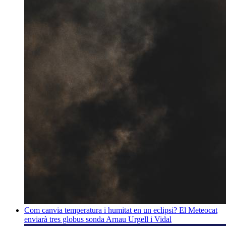
Com canvia temperatura i humitat en un eclipsi? El Meteocat
enviarà tres globus sonda
Arnau Urgell i Vidal