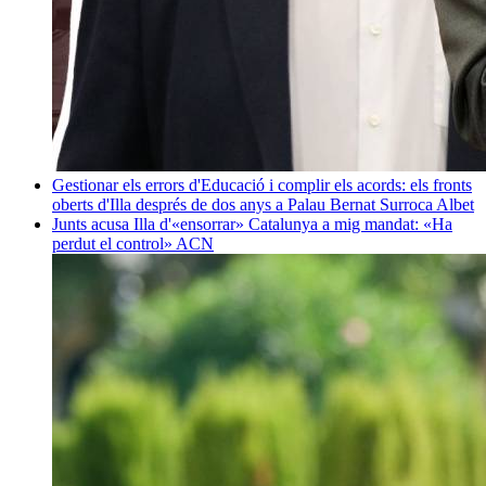
Gestionar els errors d'Educació i complir els acords: els fronts
oberts d'Illa després de dos anys a Palau
Bernat Surroca Albet
Junts acusa Illa d'«ensorrar» Catalunya a mig mandat: «Ha
perdut el control»
ACN