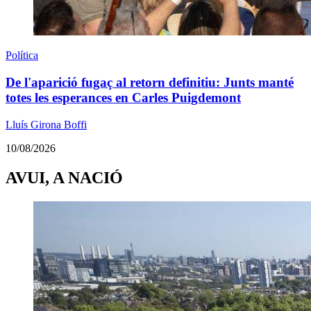
Política
De l'aparició fugaç al retorn definitiu: Junts manté
totes les esperances en Carles Puigdemont
Lluís Girona Boffi
10/08/2026
AVUI, A NACIÓ