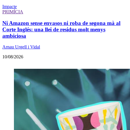
Impacte
PRIMÍCIA
Ni Amazon sense envasos ni roba de segona mà al
Corte Inglés: una llei de residus molt menys
ambiciosa
Arnau Urgell i Vidal
10/08/2026