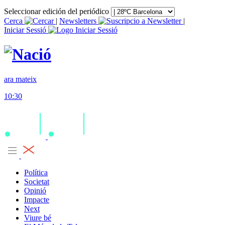
Seleccionar edición del periódico
Cerca
|
Newsletters
|
Iniciar Sessió
ara mateix
10:30
Política
Societat
Opinió
Impacte
Next
Viure bé