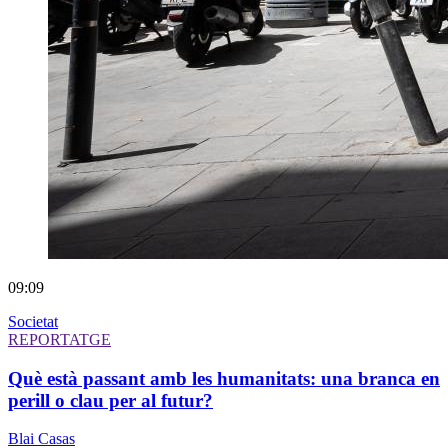
09:09
Societat
REPORTATGE
Què està passant amb les humanitats: una branca en
perill o clau per al futur?
Blai Casas