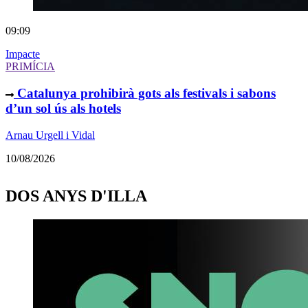
09:09
Impacte
PRIMÍCIA
Catalunya prohibirà gots als festivals i sabons
d’un sol ús als hotels
Arnau Urgell i Vidal
10/08/2026
DOS ANYS D'ILLA