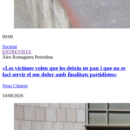
09:09
Societat
ENTREVISTA
Àlex Romaguera
Periodista
«Les víctimes volen que les deixin en pau i que no es
faci servir el seu dolor amb finalitats partidistes»
Neus Climent
10/08/2026