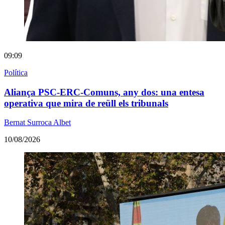
09:09
Política
Aliança PSC-ERC-Comuns, any dos: una entesa
operativa que mira de reüll els tribunals
Bernat Surroca Albet
10/08/2026