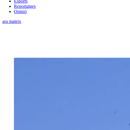
Esports
Reportatges
Opinió
ara mateix