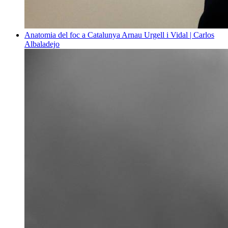
Anatomia del foc a Catalunya
Arnau Urgell i Vidal | Carlos
Albaladejo