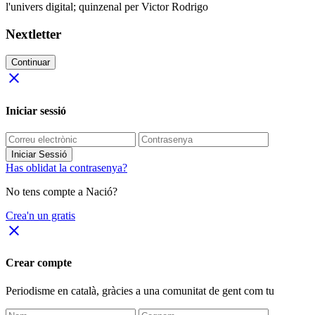
l'univers digital; quinzenal per Victor Rodrigo
Nextletter
Continuar
close
Iniciar sessió
Iniciar Sessió
Has oblidat la contrasenya?
No tens compte a Nació?
Crea'n un gratis
close
Crear compte
Periodisme
en català
, gràcies a una comunitat de gent com tu