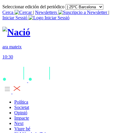
Seleccionar edición del periódico
Cerca
|
Newsletters
|
Iniciar Sessió
ara mateix
10:30
Política
Societat
Opinió
Impacte
Next
Viure bé