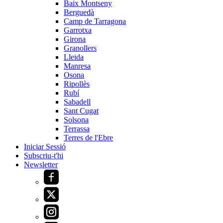
Baix Montseny
Berguedà
Camp de Tarragona
Garrotxa
Girona
Granollers
Lleida
Manresa
Osona
Ripollès
Rubí
Sabadell
Sant Cugat
Solsona
Terrassa
Terres de l'Ebre
Iniciar Sessió
Subscriu-t'hi
Newsletter