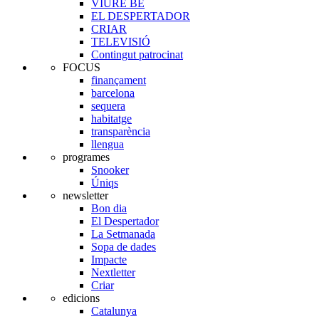
VIURE BE
EL DESPERTADOR
CRIAR
TELEVISIÓ
Contingut patrocinat
FOCUS
finançament
barcelona
sequera
habitatge
transparència
llengua
programes
Snooker
Úniqs
newsletter
Bon dia
El Despertador
La Setmanada
Sopa de dades
Impacte
Nextletter
Criar
edicions
Catalunya