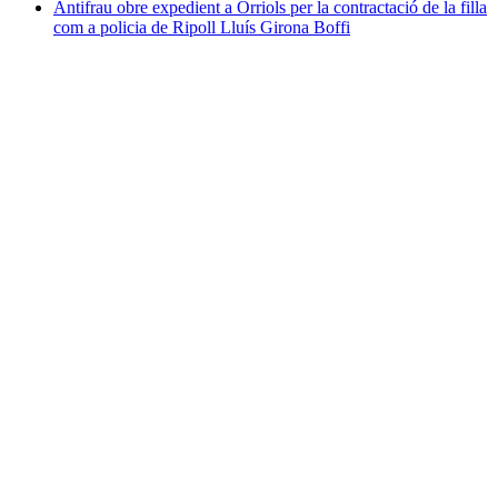
Antifrau obre expedient a Orriols per la contractació de la filla
com a policia de Ripoll
Lluís Girona Boffi