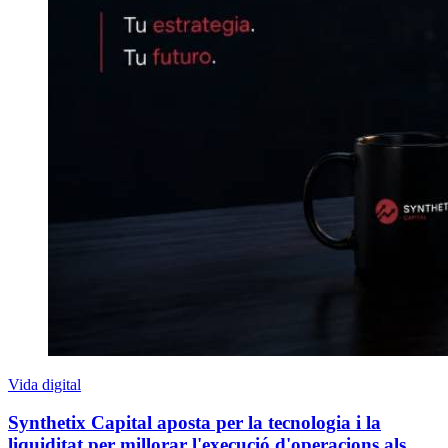
Vida digital
Synthetix Capital aposta per la tecnologia i la
liquiditat per millorar l'execució d'operacions als