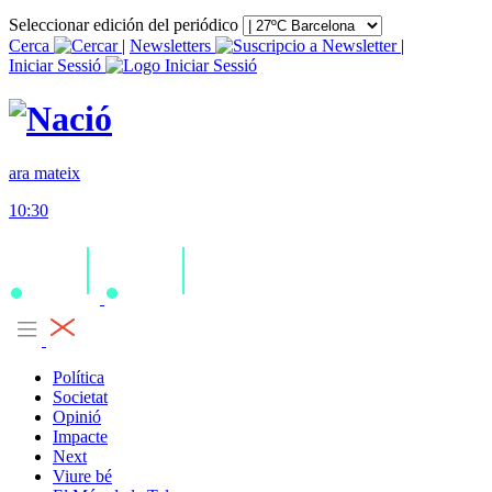
Seleccionar edición del periódico
Cerca
|
Newsletters
|
Iniciar Sessió
ara mateix
10:30
Política
Societat
Opinió
Impacte
Next
Viure bé