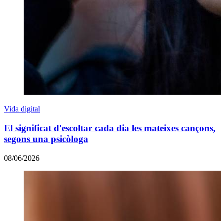
Vida digital
El significat d'escoltar cada dia les mateixes cançons,
segons una psicòloga
08/06/2026