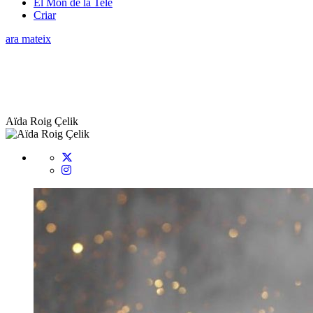
El Món de la Tele
Criar
ara mateix
Aïda Roig Çelik