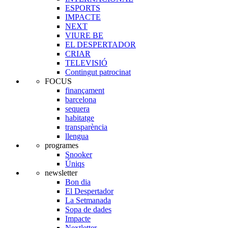
ESPORTS
IMPACTE
NEXT
VIURE BE
EL DESPERTADOR
CRIAR
TELEVISIÓ
Contingut patrocinat
FOCUS
finançament
barcelona
sequera
habitatge
transparència
llengua
programes
Snooker
Úniqs
newsletter
Bon dia
El Despertador
La Setmanada
Sopa de dades
Impacte
Nextletter