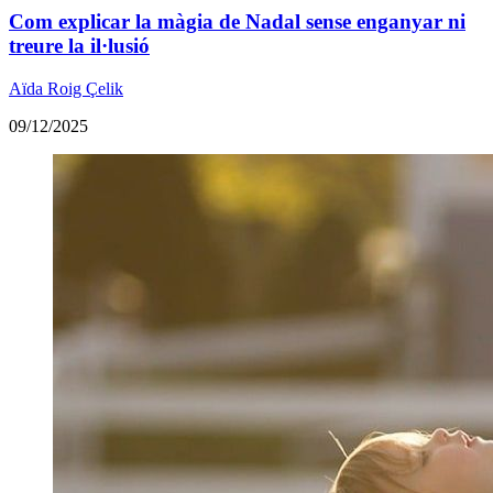
Com explicar la màgia de Nadal sense enganyar ni
treure la il·lusió
Aïda Roig Çelik
09/12/2025