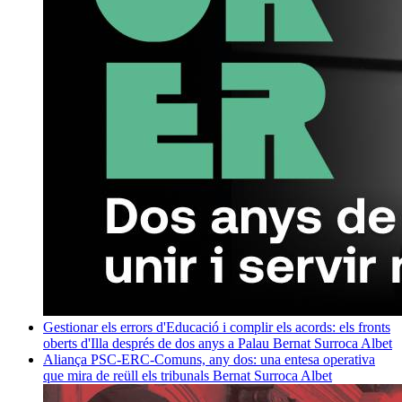
Gestionar els errors d'Educació i complir els acords: els fronts
oberts d'Illa després de dos anys a Palau
Bernat Surroca Albet
Aliança PSC-ERC-Comuns, any dos: una entesa operativa
que mira de reüll els tribunals
Bernat Surroca Albet