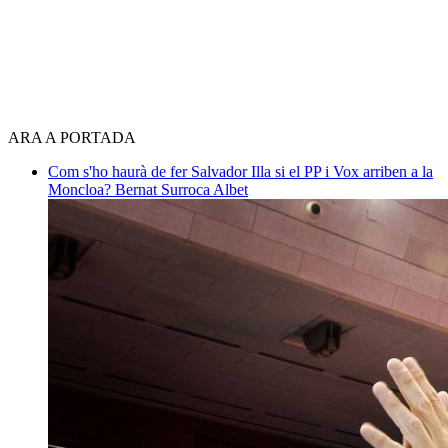
ARA A PORTADA
Com s'ho haurà de fer Salvador Illa si el PP i Vox arriben a la
Moncloa?
Bernat Surroca Albet