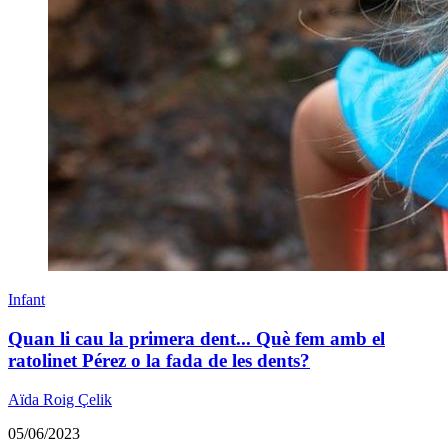
Infant
Quan li cau la primera dent... Què fem amb el
ratolinet Pérez o la fada de les dents?
Aïda Roig Çelik
05/06/2023