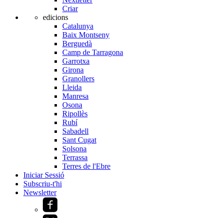
Criar
edicions
Catalunya
Baix Montseny
Berguedà
Camp de Tarragona
Garrotxa
Girona
Granollers
Lleida
Manresa
Osona
Ripollès
Rubí
Sabadell
Sant Cugat
Solsona
Terrassa
Terres de l'Ebre
Iniciar Sessió
Subscriu-t'hi
Newsletter