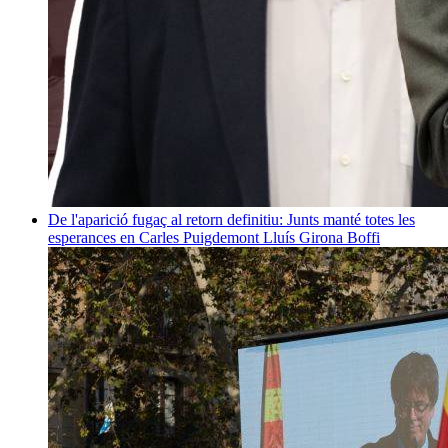
De l'aparició fugaç al retorn definitiu: Junts manté totes les
esperances en Carles Puigdemont
Lluís Girona Boffi