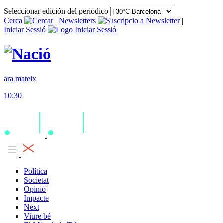
Seleccionar edición del periódico
Cerca
|
Newsletters
|
Iniciar Sessió
ara mateix
10:30
Política
Societat
Opinió
Impacte
Next
Viure bé