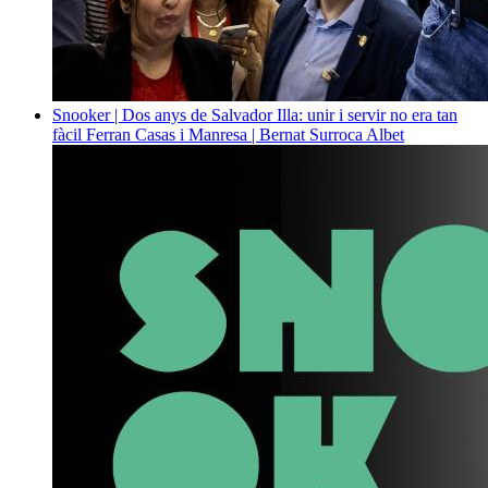
Snooker | Dos anys de Salvador Illa: unir i servir no era tan
fàcil
Ferran Casas i Manresa | Bernat Surroca Albet