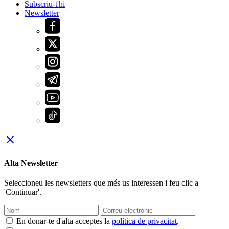
Subscriu-t'hi
Newsletter
close
Alta Newsletter
Seleccioneu les newsletters que més us interessen i feu clic a
'Continuar'.
En donar-te d'alta acceptes la
política de privacitat
.