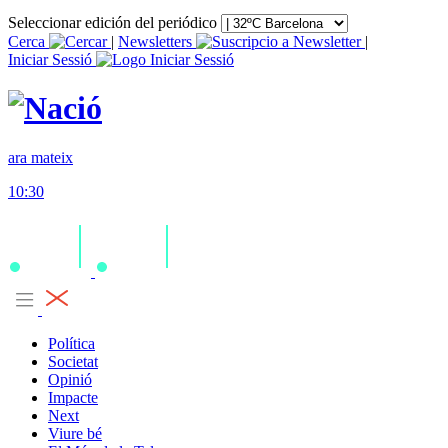
Seleccionar edición del periódico
Cerca
|
Newsletters
|
Iniciar Sessió
ara mateix
10:30
Política
Societat
Opinió
Impacte
Next
Viure bé