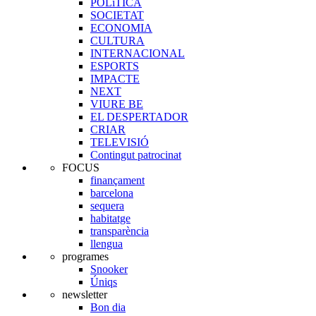
POLíTICA
SOCIETAT
ECONOMIA
CULTURA
INTERNACIONAL
ESPORTS
IMPACTE
NEXT
VIURE BE
EL DESPERTADOR
CRIAR
TELEVISIÓ
Contingut patrocinat
FOCUS
finançament
barcelona
sequera
habitatge
transparència
llengua
programes
Snooker
Úniqs
newsletter
Bon dia