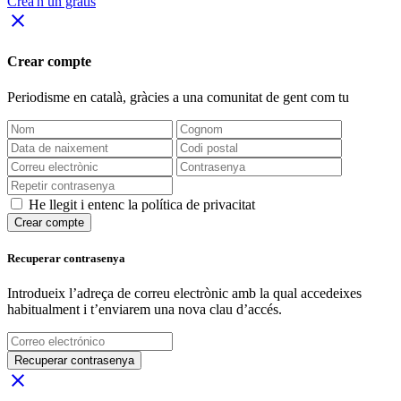
Crea'n un gratis
close
Crear compte
Periodisme
en català
, gràcies a una comunitat de gent com tu
He llegit i entenc la política de privacitat
Crear compte
Recuperar contrasenya
Introdueix l’adreça de correu electrònic amb la qual accedeixes
habitualment i t’enviarem una nova clau d’accés.
Recuperar contrasenya
close