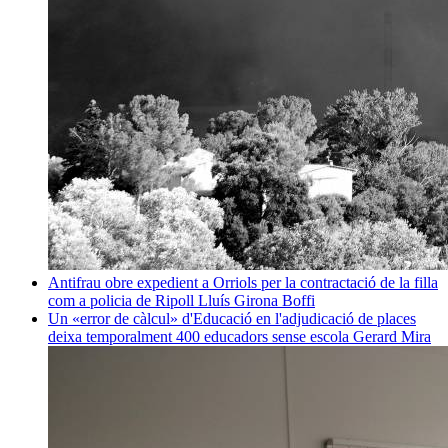
Antifrau obre expedient a Orriols per la contractació de la filla
com a policia de Ripoll
Lluís Girona Boffi
Un «error de càlcul» d'Educació en l'adjudicació de places
deixa temporalment 400 educadors sense escola
Gerard Mira