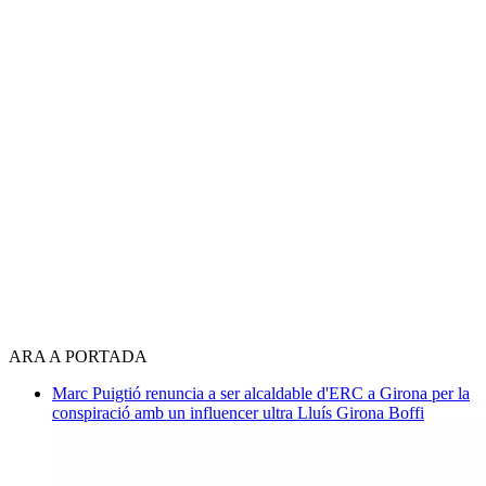
ARA A PORTADA
Marc Puigtió renuncia a ser alcaldable d'ERC a Girona per la
conspiració amb un influencer ultra
Lluís Girona Boffi