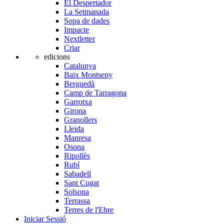
El Despertador
La Setmanada
Sopa de dades
Impacte
Nextletter
Criar
edicions
Catalunya
Baix Montseny
Berguedà
Camp de Tarragona
Garrotxa
Girona
Granollers
Lleida
Manresa
Osona
Ripollès
Rubí
Sabadell
Sant Cugat
Solsona
Terrassa
Terres de l'Ebre
Iniciar Sessió