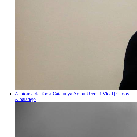
Anatomia del foc a Catalunya
Arnau Urgell i Vidal | Carlos
Albaladejo