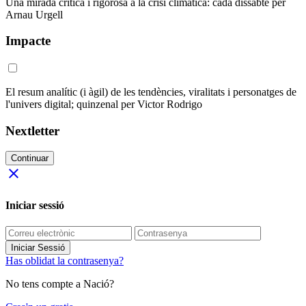
Una mirada crítica i rigorosa a la crisi climàtica: cada dissabte per
Arnau Urgell
Impacte
El resum analític (i àgil) de les tendències, viralitats i personatges de
l'univers digital; quinzenal per Victor Rodrigo
Nextletter
Continuar
close
Iniciar sessió
Iniciar Sessió
Has oblidat la contrasenya?
No tens compte a Nació?