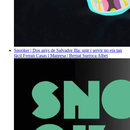
Snooker | Dos anys de Salvador Illa: unir i servir no era tan
fàcil
Ferran Casas i Manresa | Bernat Surroca Albet