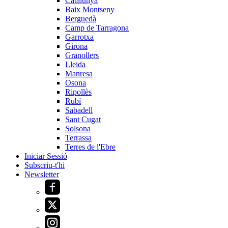
Catalunya
Baix Montseny
Berguedà
Camp de Tarragona
Garrotxa
Girona
Granollers
Lleida
Manresa
Osona
Ripollès
Rubí
Sabadell
Sant Cugat
Solsona
Terrassa
Terres de l'Ebre
Iniciar Sessió
Subscriu-t'hi
Newsletter