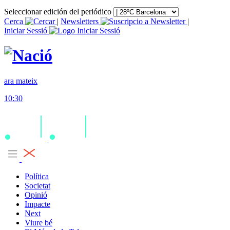
Seleccionar edición del periódico
Cerca
|
Newsletters
|
Iniciar Sessió
ara mateix
10:30
Política
Societat
Opinió
Impacte
Next
Viure bé