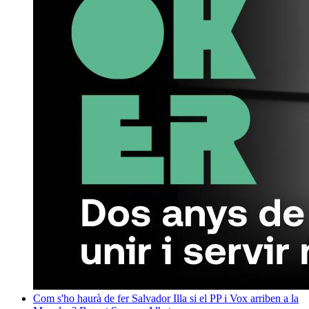
Com s'ho haurà de fer Salvador Illa si el PP i Vox arriben a la