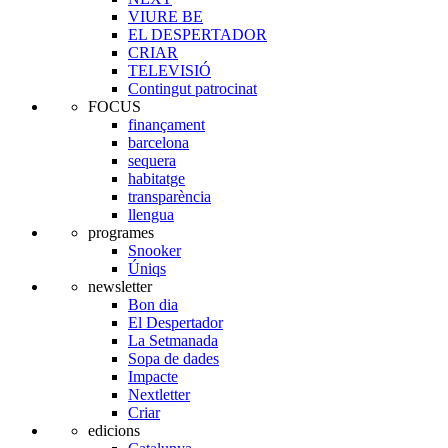
VIURE BE
EL DESPERTADOR
CRIAR
TELEVISIÓ
Contingut patrocinat
FOCUS
finançament
barcelona
sequera
habitatge
transparència
llengua
programes
Snooker
Úniqs
newsletter
Bon dia
El Despertador
La Setmanada
Sopa de dades
Impacte
Nextletter
Criar
edicions