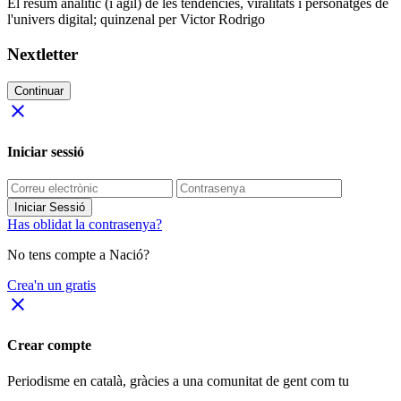
El resum analític (i àgil) de les tendències, viralitats i personatges de
l'univers digital; quinzenal per Victor Rodrigo
Nextletter
Continuar
close
Iniciar sessió
Iniciar Sessió
Has oblidat la contrasenya?
No tens compte a Nació?
Crea'n un gratis
close
Crear compte
Periodisme
en català
, gràcies a una comunitat de gent com tu