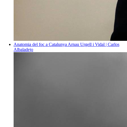
Anatomia del foc a Catalunya
Arnau Urgell i Vidal | Carlos
Albaladejo