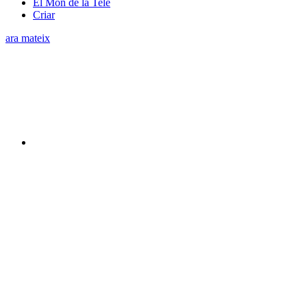
El Món de la Tele
Criar
ara mateix