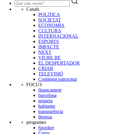
Canals
POLíTICA
SOCIETAT
ECONOMIA
CULTURA
INTERNACIONAL
ESPORTS
IMPACTE
NEXT
VIURE BE
EL DESPERTADOR
CRIAR
TELEVISIÓ
Contingut patrocinat
FOCUS
finançament
barcelona
sequera
habitatge
transparència
llengua
programes
Snooker
Úniqs