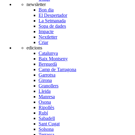
newsletter
Bon dia
El Despertador
La Setmanada
Sopa de dades
Impacte
Nextletter
Criar
edicions
Catalunya
Baix Montseny
Berguedà
Camp de Tarragona
Garrotxa
Girona
Granollers
Lleida
Manresa
Osona
Ripollès
Rubí
Sabadell
Sant Cugat
Solsona
Terrassa