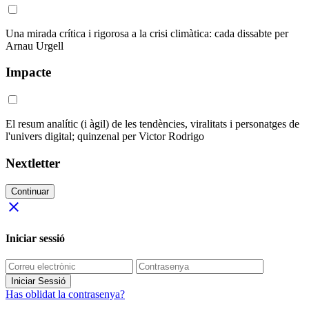
Una mirada crítica i rigorosa a la crisi climàtica: cada dissabte per
Arnau Urgell
Impacte
El resum analític (i àgil) de les tendències, viralitats i personatges de
l'univers digital; quinzenal per Victor Rodrigo
Nextletter
Continuar
close
Iniciar sessió
Iniciar Sessió
Has oblidat la contrasenya?