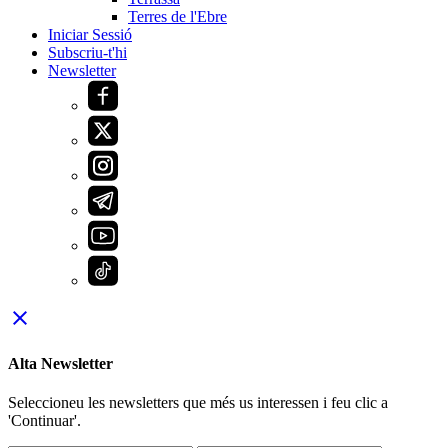
Terres de l'Ebre
Iniciar Sessió
Subscriu-t'hi
Newsletter
close
Alta Newsletter
Seleccioneu les newsletters que més us interessen i feu clic a
'Continuar'.