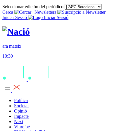
Seleccionar edición del periódico
Cerca
|
Newsletters
|
Iniciar Sessió
ara mateix
10:30
Política
Societat
Opinió
Impacte
Next
Viure bé