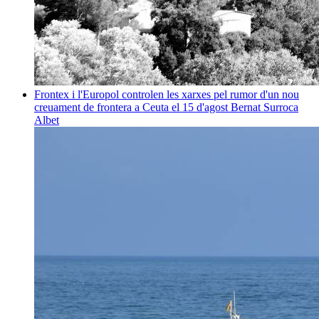
Frontex i l'Europol controlen les xarxes pel rumor d'un nou
creuament de frontera a Ceuta el 15 d'agost
Bernat Surroca
Albet