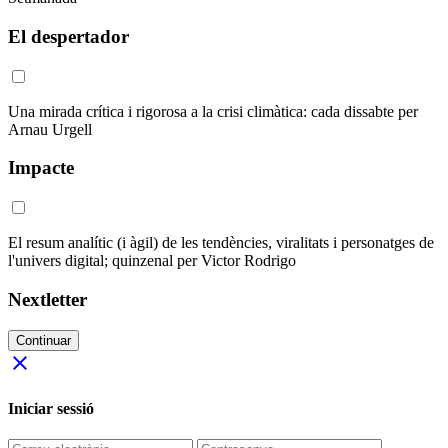
El despertador
Una mirada crítica i rigorosa a la crisi climàtica: cada dissabte per
Arnau Urgell
Impacte
El resum analític (i àgil) de les tendències, viralitats i personatges de
l'univers digital; quinzenal per Victor Rodrigo
Nextletter
Continuar
close
Iniciar sessió