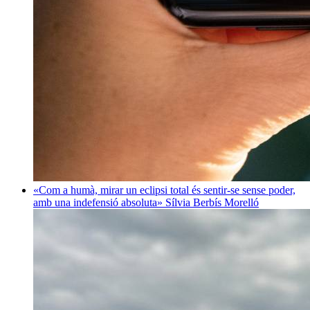
«Com a humà, mirar un eclipsi total és sentir-se sense poder,
amb una indefensió absoluta»
Sílvia Berbís Morelló