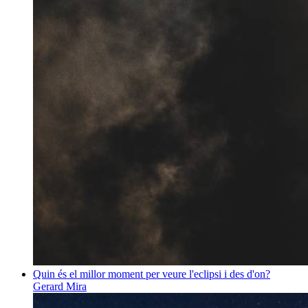
Quin és el millor moment per veure l'eclipsi i des d'on?
Gerard Mira