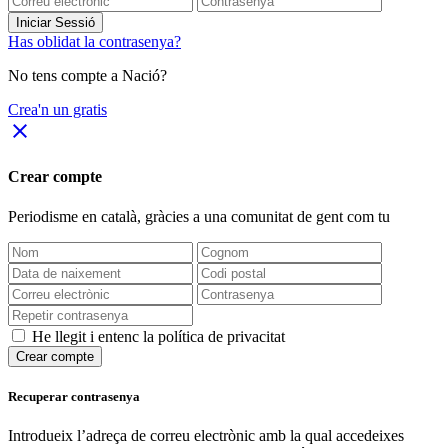
Iniciar Sessió
Has oblidat la contrasenya?
No tens compte a Nació?
Crea'n un gratis
close
Crear compte
Periodisme
en català
, gràcies a una comunitat de gent com tu
He llegit i entenc la política de privacitat
Crear compte
Recuperar contrasenya
Introdueix l’adreça de correu electrònic amb la qual accedeixes