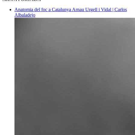
Anatomia del foc a Catalunya
Arnau Urgell i Vidal | Carlos
Albaladejo