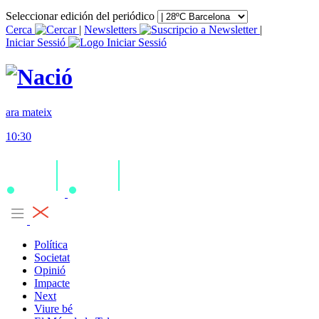
Seleccionar edición del periódico
Cerca
|
Newsletters
|
Iniciar Sessió
ara mateix
10:30
Política
Societat
Opinió
Impacte
Next
Viure bé