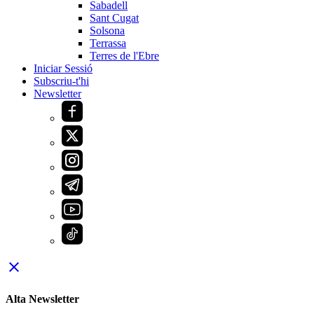
Sabadell
Sant Cugat
Solsona
Terrassa
Terres de l'Ebre
Iniciar Sessió
Subscriu-t'hi
Newsletter
close
Alta Newsletter