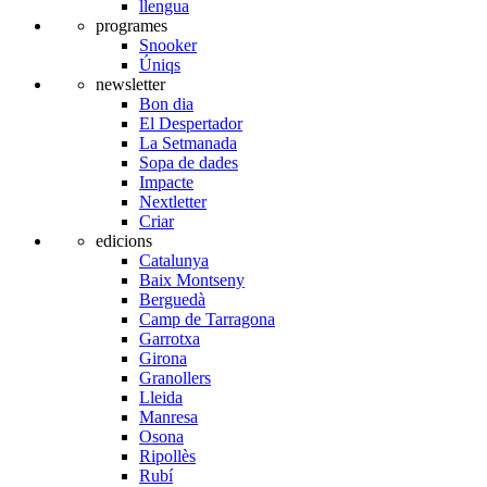
llengua
programes
Snooker
Úniqs
newsletter
Bon dia
El Despertador
La Setmanada
Sopa de dades
Impacte
Nextletter
Criar
edicions
Catalunya
Baix Montseny
Berguedà
Camp de Tarragona
Garrotxa
Girona
Granollers
Lleida
Manresa
Osona
Ripollès
Rubí