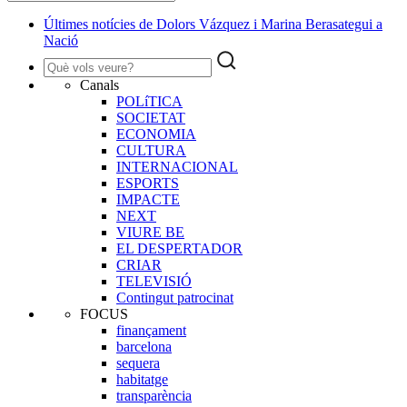
Últimes notícies de Dolors Vázquez i Marina Berasategui a
Nació
Canals
POLíTICA
SOCIETAT
ECONOMIA
CULTURA
INTERNACIONAL
ESPORTS
IMPACTE
NEXT
VIURE BE
EL DESPERTADOR
CRIAR
TELEVISIÓ
Contingut patrocinat
FOCUS
finançament
barcelona
sequera
habitatge
transparència