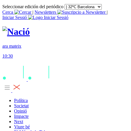
Seleccionar edición del periódico
Cerca
|
Newsletters
|
Iniciar Sessió
ara mateix
10:30
Política
Societat
Opinió
Impacte
Next
Viure bé