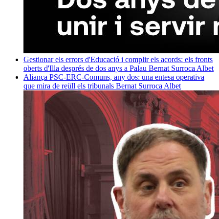
Gestionar els errors d'Educació i complir els acords: els fronts
oberts d'Illa després de dos anys a Palau
Bernat Surroca Albet
Aliança PSC-ERC-Comuns, any dos: una entesa operativa
que mira de reüll els tribunals
Bernat Surroca Albet