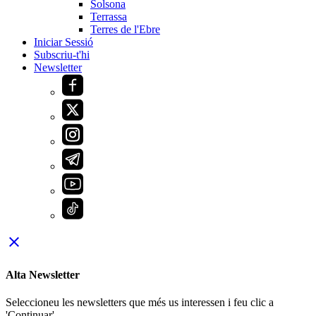
Solsona
Terrassa
Terres de l'Ebre
Iniciar Sessió
Subscriu-t'hi
Newsletter
close
Alta Newsletter
Seleccioneu les newsletters que més us interessen i feu clic a
'Continuar'.