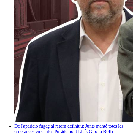
De l'aparició fugaç al retorn definitiu: Junts manté totes les
esperances en Carles Puigdemont
Lluís Girona Boffi