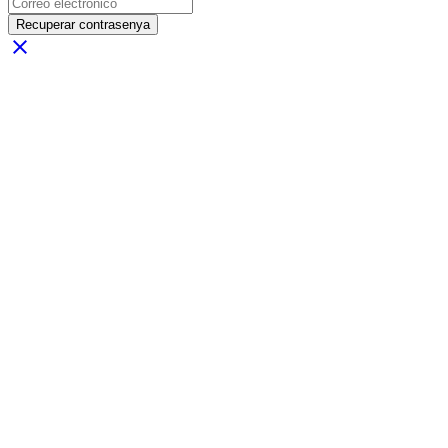
Recuperar contrasenya
close