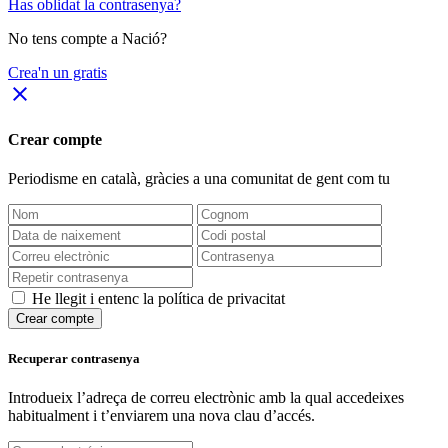
Has oblidat la contrasenya?
No tens compte a Nació?
Crea'n un gratis
close
Crear compte
Periodisme
en català
, gràcies a una comunitat de gent com tu
He llegit i entenc la política de privacitat
Crear compte
Recuperar contrasenya
Introdueix l’adreça de correu electrònic amb la qual accedeixes
habitualment i t’enviarem una nova clau d’accés.