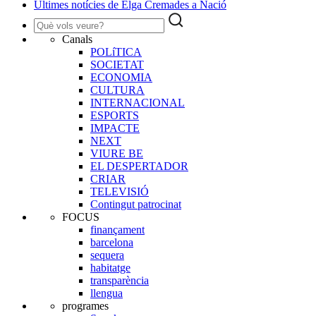
Últimes notícies de Elga Cremades a Nació
Canals
POLíTICA
SOCIETAT
ECONOMIA
CULTURA
INTERNACIONAL
ESPORTS
IMPACTE
NEXT
VIURE BE
EL DESPERTADOR
CRIAR
TELEVISIÓ
Contingut patrocinat
FOCUS
finançament
barcelona
sequera
habitatge
transparència
llengua
programes