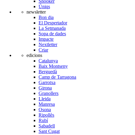
Snooker
Úniqs
newsletter
Bon dia
El Despertador
La Setmanada
Sopa de dades
Impacte
Nextletter
Criar
edicions
Catalunya
Baix Montseny
Berguedà
Camp de Tarragona
Garrotxa
Girona
Granollers
Lleida
Manresa
Osona
Ripollès
Rubí
Sabadell
Sant Cugat