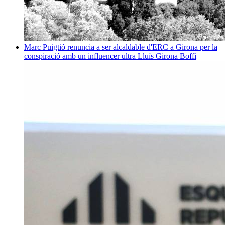
Marc Puigtió renuncia a ser alcaldable d'ERC a Girona per la
conspiració amb un influencer ultra
Lluís Girona Boffi