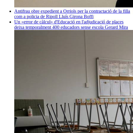
Antifrau obre expedient a Orriols per la contractació de la filla
com a policia de Ripoll
Lluís Girona Boffi
Un «error de càlcul» d'Educació en l'adjudicació de places
deixa temporalment 400 educadors sense escola
Gerard Mira