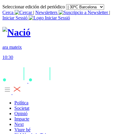
Seleccionar edición del periódico
Cerca
|
Newsletters
|
Iniciar Sessió
ara mateix
10:30
Política
Societat
Opinió
Impacte
Next
Viure bé