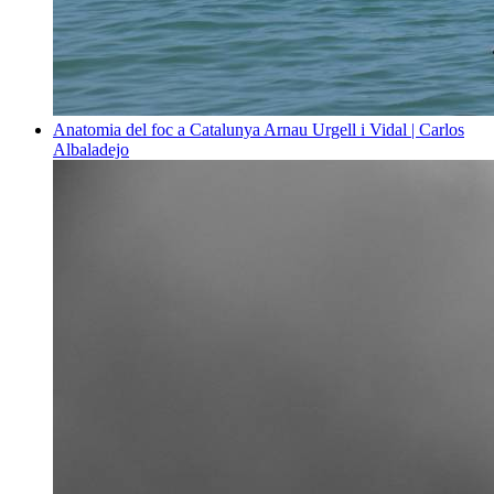
Anatomia del foc a Catalunya
Arnau Urgell i Vidal | Carlos
Albaladejo