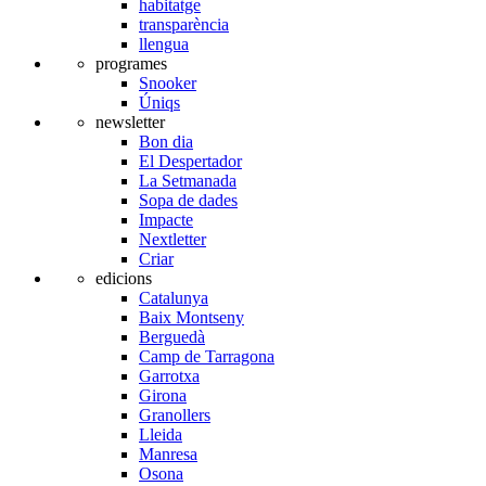
habitatge
transparència
llengua
programes
Snooker
Úniqs
newsletter
Bon dia
El Despertador
La Setmanada
Sopa de dades
Impacte
Nextletter
Criar
edicions
Catalunya
Baix Montseny
Berguedà
Camp de Tarragona
Garrotxa
Girona
Granollers
Lleida
Manresa
Osona