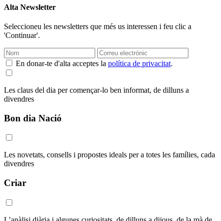
Alta Newsletter
Seleccioneu les newsletters que més us interessen i feu clic a
'Continuar'.
En donar-te d'alta acceptes la
política de privacitat
.
Les claus del dia per començar-lo ben informat, de dilluns a
divendres
Bon dia Nació
Les novetats, consells i propostes ideals per a totes les famílies, cada
divendres
Criar
L’anàlisi diària i algunes curiositats, de dilluns a dijous, de la mà de