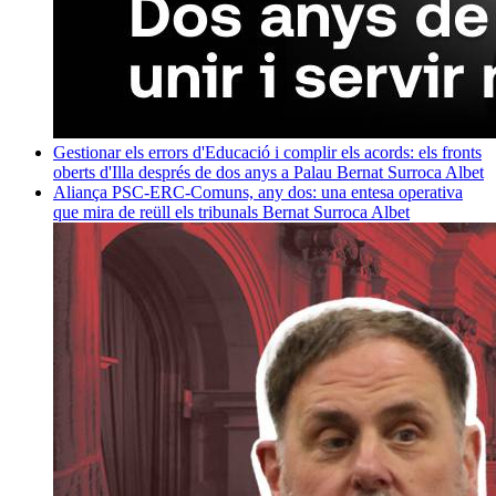
Gestionar els errors d'Educació i complir els acords: els fronts
oberts d'Illa després de dos anys a Palau
Bernat Surroca Albet
Aliança PSC-ERC-Comuns, any dos: una entesa operativa
que mira de reüll els tribunals
Bernat Surroca Albet