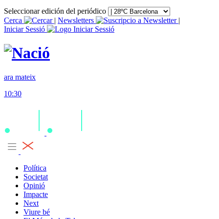
Seleccionar edición del periódico
Cerca
|
Newsletters
|
Iniciar Sessió
ara mateix
10:30
Política
Societat
Opinió
Impacte
Next
Viure bé