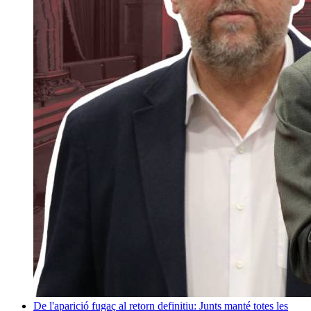
De l'aparició fugaç al retorn definitiu: Junts manté totes les