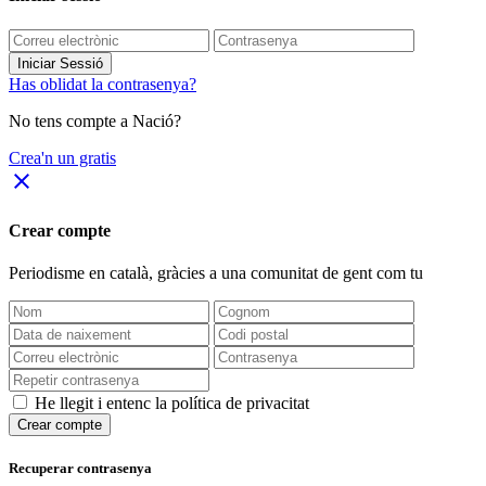
Iniciar Sessió
Has oblidat la contrasenya?
No tens compte a Nació?
Crea'n un gratis
close
Crear compte
Periodisme
en català
, gràcies a una comunitat de gent com tu
He llegit i entenc la política de privacitat
Crear compte
Recuperar contrasenya