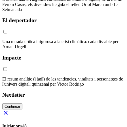
Ferran Casas; els divendres li agafa el relleu Oriol March amb La
Setmanada
El despertador
Una mirada crítica i rigorosa a la crisi climàtica: cada dissabte per
Arnau Urgell
Impacte
El resum analític (i àgil) de les tendències, viralitats i personatges de
l'univers digital; quinzenal per Victor Rodrigo
Nextletter
Continuar
close
Iniciar sessió