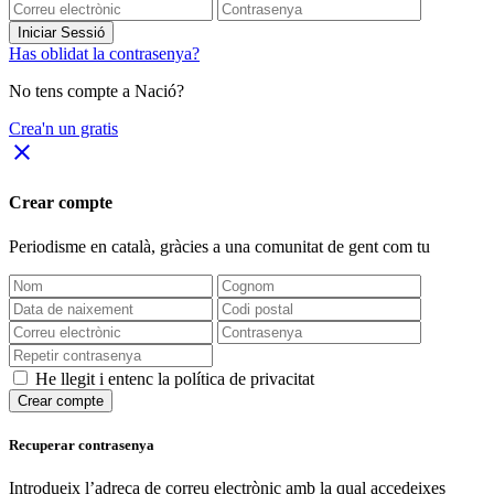
Iniciar Sessió
Has oblidat la contrasenya?
No tens compte a Nació?
Crea'n un gratis
close
Crear compte
Periodisme
en català
, gràcies a una comunitat de gent com tu
He llegit i entenc la política de privacitat
Crear compte
Recuperar contrasenya
Introdueix l’adreça de correu electrònic amb la qual accedeixes