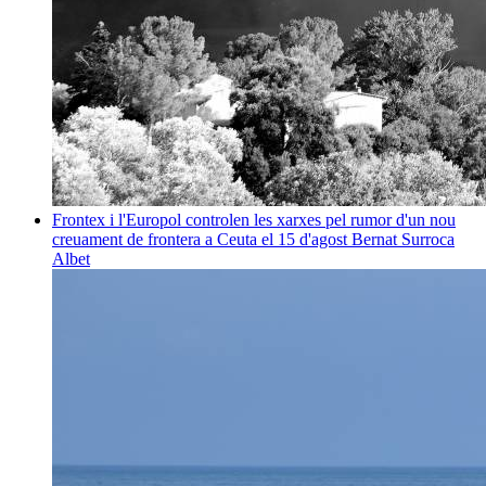
Frontex i l'Europol controlen les xarxes pel rumor d'un nou
creuament de frontera a Ceuta el 15 d'agost
Bernat Surroca
Albet