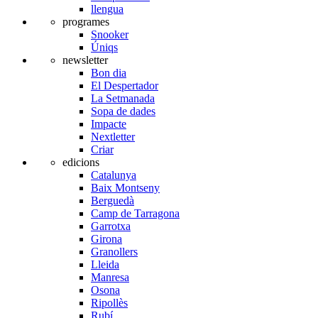
llengua
programes
Snooker
Úniqs
newsletter
Bon dia
El Despertador
La Setmanada
Sopa de dades
Impacte
Nextletter
Criar
edicions
Catalunya
Baix Montseny
Berguedà
Camp de Tarragona
Garrotxa
Girona
Granollers
Lleida
Manresa
Osona
Ripollès
Rubí