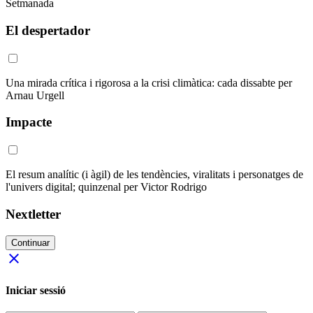
Setmanada
El despertador
Una mirada crítica i rigorosa a la crisi climàtica: cada dissabte per
Arnau Urgell
Impacte
El resum analític (i àgil) de les tendències, viralitats i personatges de
l'univers digital; quinzenal per Victor Rodrigo
Nextletter
Continuar
close
Iniciar sessió