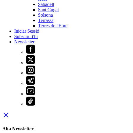
Sabadell
Sant Cugat
Solsona
Terrassa
Terres de l'Ebre
Iniciar Sessió
Subscriu-t'hi
Newsletter
close
Alta Newsletter