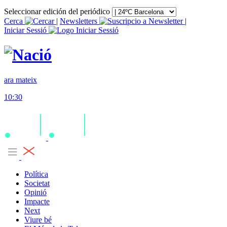
Seleccionar edición del periódico
Cerca
|
Newsletters
|
Iniciar Sessió
ara mateix
10:30
Política
Societat
Opinió
Impacte
Next
Viure bé