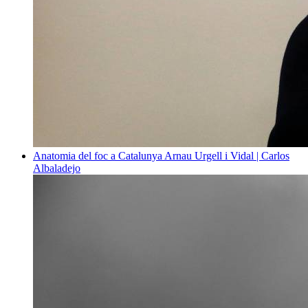
Anatomia del foc a Catalunya
Arnau Urgell i Vidal | Carlos
Albaladejo