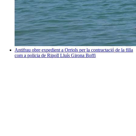
Antifrau obre expedient a Orriols per la contractació de la filla
com a policia de Ripoll
Lluís Girona Boffi