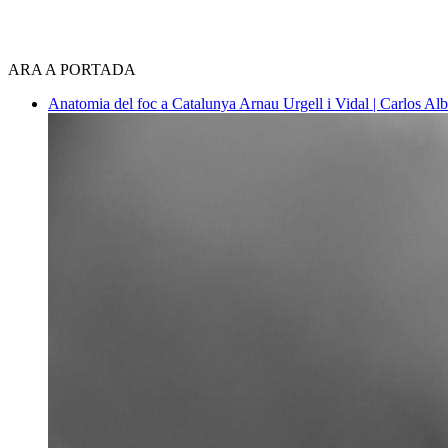
ARA A PORTADA
Anatomia del foc a Catalunya
Arnau Urgell i Vidal | Carlos Al