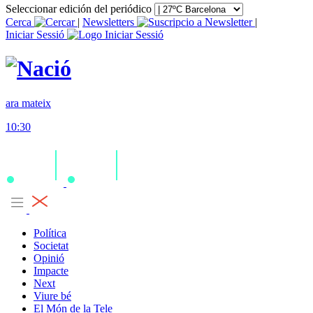
Seleccionar edición del periódico
Cerca
|
Newsletters
|
Iniciar Sessió
ara mateix
10:30
Política
Societat
Opinió
Impacte
Next
Viure bé
El Món de la Tele