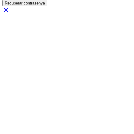
Recuperar contrasenya
close