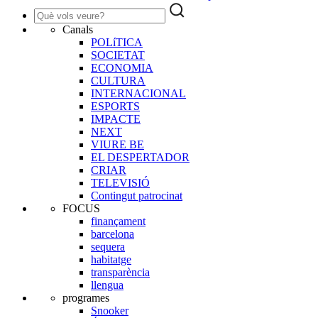
Canals
POLíTICA
SOCIETAT
ECONOMIA
CULTURA
INTERNACIONAL
ESPORTS
IMPACTE
NEXT
VIURE BE
EL DESPERTADOR
CRIAR
TELEVISIÓ
Contingut patrocinat
FOCUS
finançament
barcelona
sequera
habitatge
transparència
llengua
programes
Snooker