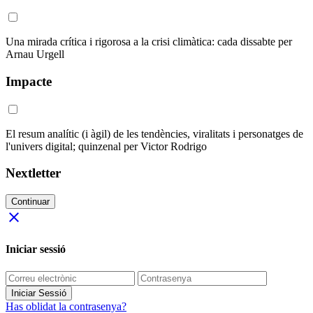
Una mirada crítica i rigorosa a la crisi climàtica: cada dissabte per
Arnau Urgell
Impacte
El resum analític (i àgil) de les tendències, viralitats i personatges de
l'univers digital; quinzenal per Victor Rodrigo
Nextletter
Continuar
close
Iniciar sessió
Iniciar Sessió
Has oblidat la contrasenya?