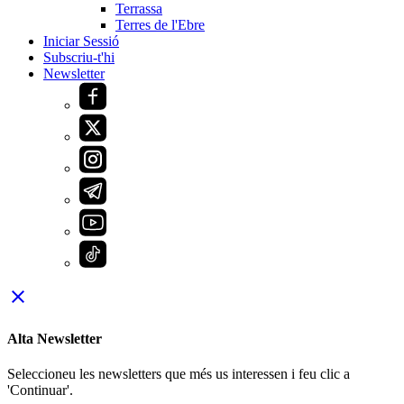
Terrassa
Terres de l'Ebre
Iniciar Sessió
Subscriu-t'hi
Newsletter
close
Alta Newsletter
Seleccioneu les newsletters que més us interessen i feu clic a
'Continuar'.