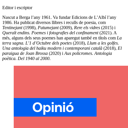
Editor i escriptor
Nascut a Berga l’any 1961. Va fundar Edicions de L’Albí l’any
1986. Ha publicat diversos llibres i reculls de poesia, com
Tentinejant
(1998),
Patumejant
(2009),
Rere els vidres
(2015) i
Queralt endins. Poemes i fotografies del confinament
(2021). A
més, alguns dels seus poemes han aparegut també en títols com
La
terra sagna. L’1 d’Octubre dels poetes
(2018),
Llum a les golfes.
Una antologia del haiku modern i contemporani català
(2018),
El
paraigua de Joan Brossa
(2020) i
Aus policromes. Antologia
poètica. Del 1940 al 2000
.