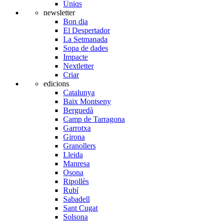
Úniqs
newsletter
Bon dia
El Despertador
La Setmanada
Sopa de dades
Impacte
Nextletter
Criar
edicions
Catalunya
Baix Montseny
Berguedà
Camp de Tarragona
Garrotxa
Girona
Granollers
Lleida
Manresa
Osona
Ripollès
Rubí
Sabadell
Sant Cugat
Solsona