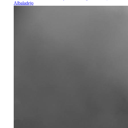
Albaladejo