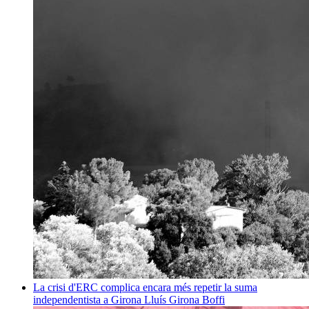
La crisi d'ERC complica encara més repetir la suma
independentista a Girona
Lluís Girona Boffi