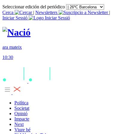
Seleccionar edición del periódico
Cerca
|
Newsletters
|
Iniciar Sessió
ara mateix
10:30
Política
Societat
Opinió
Impacte
Next
Viure bé