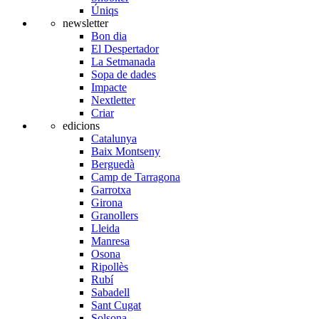
Úniqs
newsletter
Bon dia
El Despertador
La Setmanada
Sopa de dades
Impacte
Nextletter
Criar
edicions
Catalunya
Baix Montseny
Berguedà
Camp de Tarragona
Garrotxa
Girona
Granollers
Lleida
Manresa
Osona
Ripollès
Rubí
Sabadell
Sant Cugat
Solsona