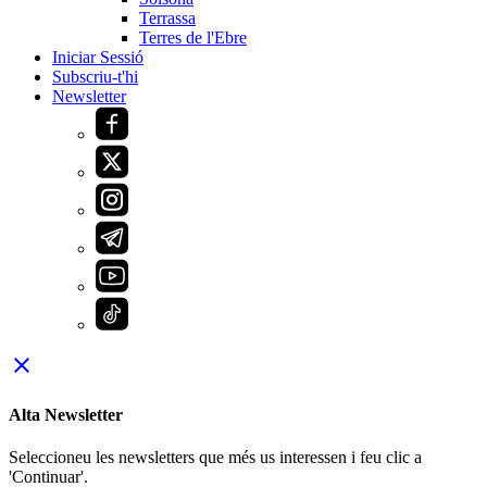
Terrassa
Terres de l'Ebre
Iniciar Sessió
Subscriu-t'hi
Newsletter
close
Alta Newsletter
Seleccioneu les newsletters que més us interessen i feu clic a
'Continuar'.