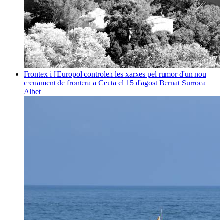
Frontex i l'Europol controlen les xarxes pel rumor d'un nou
creuament de frontera a Ceuta el 15 d'agost
Bernat Surroca
Albet