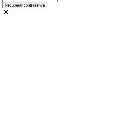
Recuperar contrasenya
close