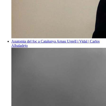
Anatomia del foc a Catalunya
Arnau Urgell i Vidal | Carlos
Albaladejo