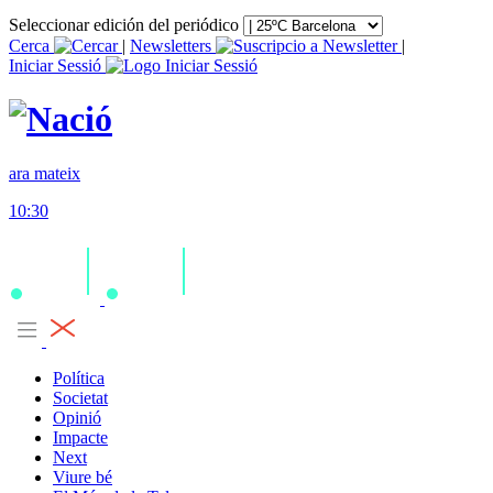
Seleccionar edición del periódico
Cerca
|
Newsletters
|
Iniciar Sessió
ara mateix
10:30
Política
Societat
Opinió
Impacte
Next
Viure bé