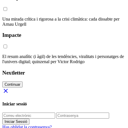
Una mirada crítica i rigorosa a la crisi climàtica: cada dissabte per
Arnau Urgell
Impacte
El resum analític (i àgil) de les tendències, viralitats i personatges de
l'univers digital; quinzenal per Victor Rodrigo
Nextletter
Continuar
close
Iniciar sessió
Iniciar Sessió
Has oblidat la contrasenya?