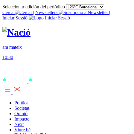
Seleccionar edición del periódico
Cerca
|
Newsletters
|
Iniciar Sessió
ara mateix
10:30
Política
Societat
Opinió
Impacte
Next
Viure bé