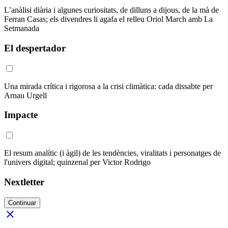
L’anàlisi diària i algunes curiositats, de dilluns a dijous, de la mà de
Ferran Casas; els divendres li agafa el relleu Oriol March amb La
Setmanada
El despertador
Una mirada crítica i rigorosa a la crisi climàtica: cada dissabte per
Arnau Urgell
Impacte
El resum analític (i àgil) de les tendències, viralitats i personatges de
l'univers digital; quinzenal per Victor Rodrigo
Nextletter
Continuar
close