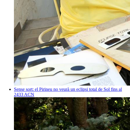
Sense sort: el Pirineu no veurà un eclipsi total de Sol fins al
2433
ACN