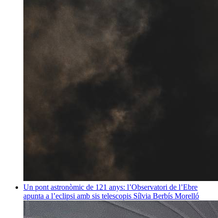
Un pont astronòmic de 121 anys: l’Observatori de l’Ebre
apunta a l’eclipsi amb sis telescopis
Sílvia Berbís Morelló