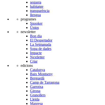
sequera
habitatge
transparència
llengua
programes
Snooker
Úniqs
newsletter
Bon dia
El Despertador
La Setmanada
Sopa de dades
Impacte
Nextletter
Criar
edicions
Catalunya
Baix Montseny
Berguedà
Camp de Tarragona
Garrotxa
Girona
Granollers
Lleida
Manresa