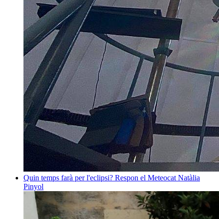
Quin temps farà per l'eclipsi? Respon el Meteocat
Natàlia
Pinyol