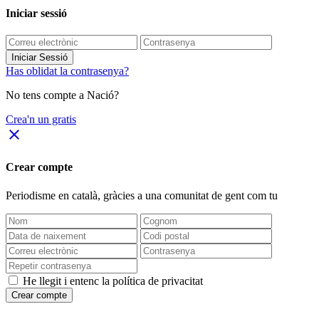
Iniciar sessió
Iniciar Sessió
Has oblidat la contrasenya?
No tens compte a Nació?
Crea'n un gratis
close
Crear compte
Periodisme
en català
, gràcies a una comunitat de gent com tu
He llegit i entenc la política de privacitat
Crear compte