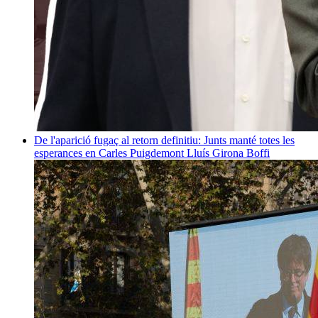
De l'aparició fugaç al retorn definitiu: Junts manté totes les
esperances en Carles Puigdemont
Lluís Girona Boffi