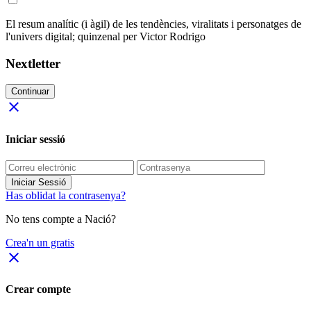
El resum analític (i àgil) de les tendències, viralitats i personatges de
l'univers digital; quinzenal per Victor Rodrigo
Nextletter
Continuar
close
Iniciar sessió
Iniciar Sessió
Has oblidat la contrasenya?
No tens compte a Nació?
Crea'n un gratis
close
Crear compte