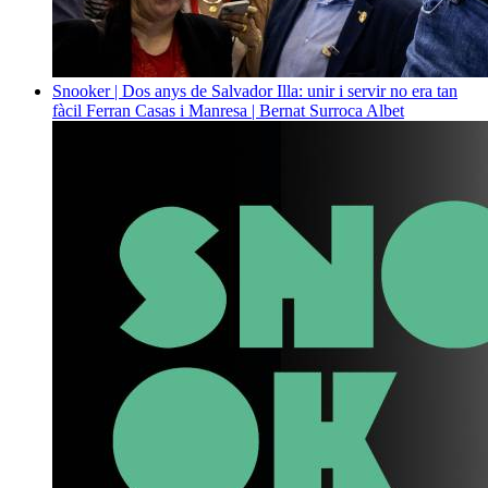
Snooker | Dos anys de Salvador Illa: unir i servir no era tan
fàcil
Ferran Casas i Manresa | Bernat Surroca Albet