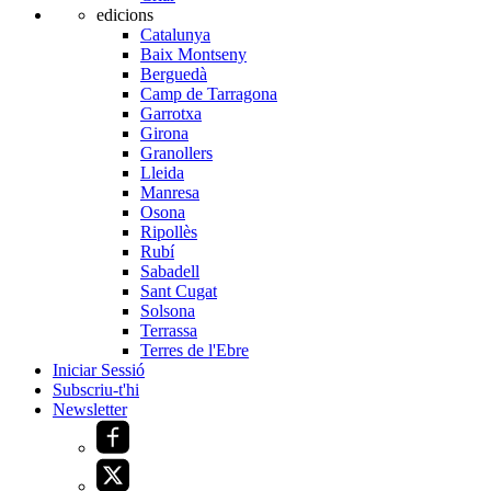
edicions
Catalunya
Baix Montseny
Berguedà
Camp de Tarragona
Garrotxa
Girona
Granollers
Lleida
Manresa
Osona
Ripollès
Rubí
Sabadell
Sant Cugat
Solsona
Terrassa
Terres de l'Ebre
Iniciar Sessió
Subscriu-t'hi
Newsletter