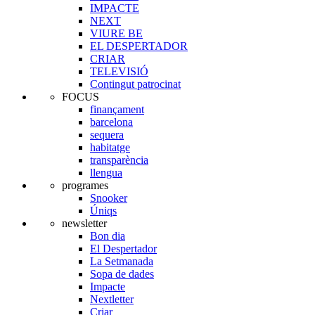
IMPACTE
NEXT
VIURE BE
EL DESPERTADOR
CRIAR
TELEVISIÓ
Contingut patrocinat
FOCUS
finançament
barcelona
sequera
habitatge
transparència
llengua
programes
Snooker
Úniqs
newsletter
Bon dia
El Despertador
La Setmanada
Sopa de dades
Impacte
Nextletter
Criar