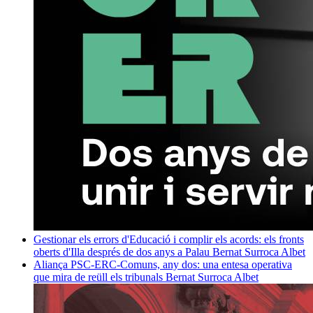
Gestionar els errors d'Educació i complir els acords: els fronts
oberts d'Illa després de dos anys a Palau
Bernat Surroca Albet
Aliança PSC-ERC-Comuns, any dos: una entesa operativa
que mira de reüll els tribunals
Bernat Surroca Albet