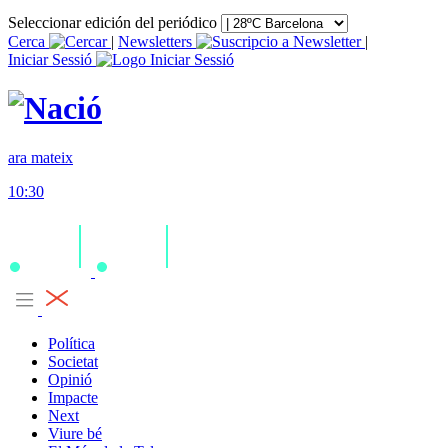
Seleccionar edición del periódico
Cerca
|
Newsletters
|
Iniciar Sessió
ara mateix
10:30
Política
Societat
Opinió
Impacte
Next
Viure bé