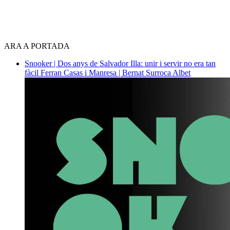
ARA A PORTADA
Snooker | Dos anys de Salvador Illa: unir i servir no era tan
fàcil
Ferran Casas i Manresa | Bernat Surroca Albet