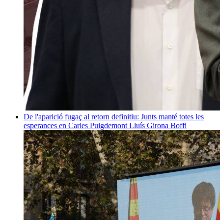
De l'aparició fugaç al retorn definitiu: Junts manté totes les
esperances en Carles Puigdemont
Lluís Girona Boffi