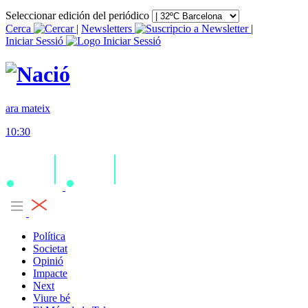
Seleccionar edición del periódico
Cerca
|
Newsletters
|
Iniciar Sessió
ara mateix
10:30
Política
Societat
Opinió
Impacte
Next
Viure bé