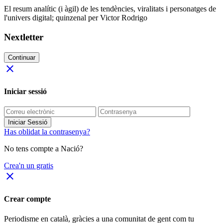
El resum analític (i àgil) de les tendències, viralitats i personatges de
l'univers digital; quinzenal per Victor Rodrigo
Nextletter
Continuar
close
Iniciar sessió
Iniciar Sessió
Has oblidat la contrasenya?
No tens compte a Nació?
Crea'n un gratis
close
Crear compte
Periodisme
en català
, gràcies a una comunitat de gent com tu