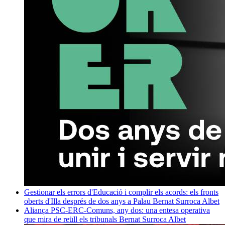
Gestionar els errors d'Educació i complir els acords: els fronts
oberts d'Illa després de dos anys a Palau
Bernat Surroca Albet
Aliança PSC-ERC-Comuns, any dos: una entesa operativa
que mira de reüll els tribunals
Bernat Surroca Albet