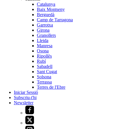
Catalunya
Baix Montseny
Berguedà
Camp de Tarragona
Garrotxa
Girona
Granollers
Lleida
Manresa
Osona
Ripollès
Rubí
Sabadell
Sant Cugat
Solsona
Terrassa
Terres de l'Ebre
Iniciar Sessió
Subscriu-t'hi
Newsletter