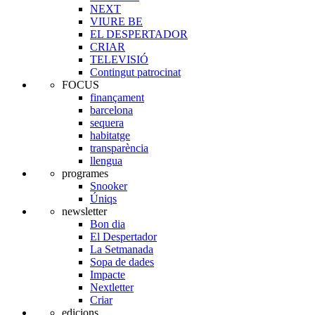
NEXT
VIURE BE
EL DESPERTADOR
CRIAR
TELEVISIÓ
Contingut patrocinat
FOCUS
finançament
barcelona
sequera
habitatge
transparència
llengua
programes
Snooker
Úniqs
newsletter
Bon dia
El Despertador
La Setmanada
Sopa de dades
Impacte
Nextletter
Criar
edicions