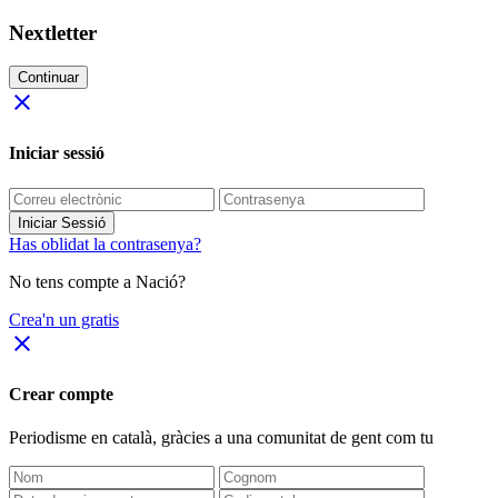
Nextletter
Continuar
close
Iniciar sessió
Iniciar Sessió
Has oblidat la contrasenya?
No tens compte a Nació?
Crea'n un gratis
close
Crear compte
Periodisme
en català
, gràcies a una comunitat de gent com tu