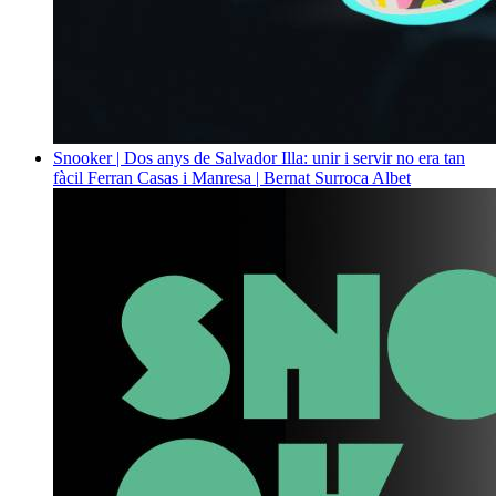
Snooker | Dos anys de Salvador Illa: unir i servir no era tan
fàcil
Ferran Casas i Manresa | Bernat Surroca Albet