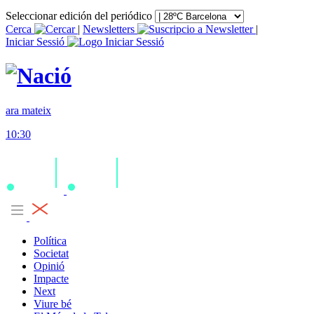
Seleccionar edición del periódico
Cerca
|
Newsletters
|
Iniciar Sessió
ara mateix
10:30
Política
Societat
Opinió
Impacte
Next
Viure bé