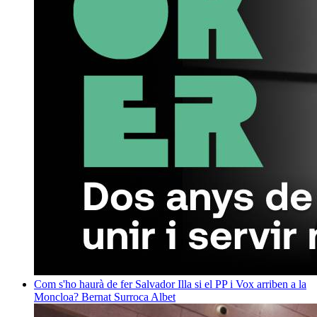
Com s'ho haurà de fer Salvador Illa si el PP i Vox arriben a la
Moncloa?
Bernat Surroca Albet