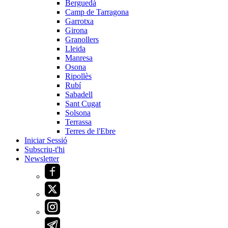
Berguedà
Camp de Tarragona
Garrotxa
Girona
Granollers
Lleida
Manresa
Osona
Ripollès
Rubí
Sabadell
Sant Cugat
Solsona
Terrassa
Terres de l'Ebre
Iniciar Sessió
Subscriu-t'hi
Newsletter