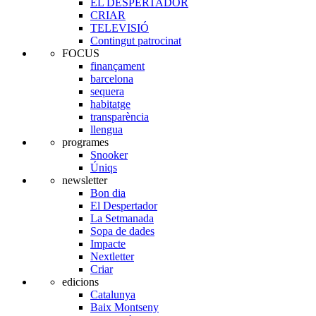
EL DESPERTADOR
CRIAR
TELEVISIÓ
Contingut patrocinat
FOCUS
finançament
barcelona
sequera
habitatge
transparència
llengua
programes
Snooker
Úniqs
newsletter
Bon dia
El Despertador
La Setmanada
Sopa de dades
Impacte
Nextletter
Criar
edicions
Catalunya
Baix Montseny