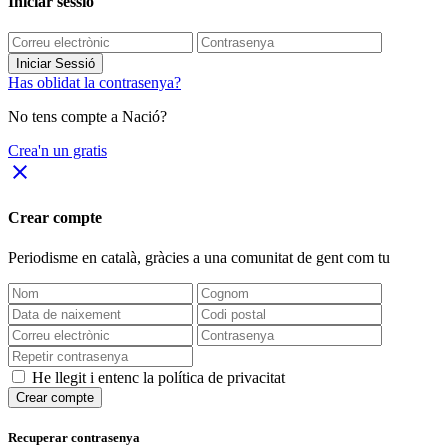
Iniciar sessió
Iniciar Sessió
Has oblidat la contrasenya?
No tens compte a Nació?
Crea'n un gratis
close
Crear compte
Periodisme
en català
, gràcies a una comunitat de gent com tu
He llegit i entenc la política de privacitat
Crear compte
Recuperar contrasenya