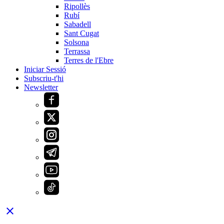
Ripollès
Rubí
Sabadell
Sant Cugat
Solsona
Terrassa
Terres de l'Ebre
Iniciar Sessió
Subscriu-t'hi
Newsletter
close