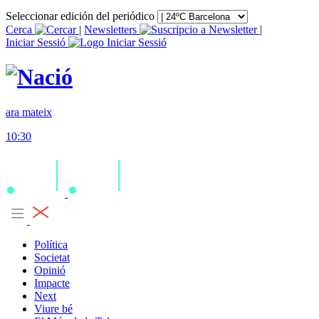
Seleccionar edición del periódico
Cerca
|
Newsletters
|
Iniciar Sessió
ara mateix
10:30
Política
Societat
Opinió
Impacte
Next
Viure bé