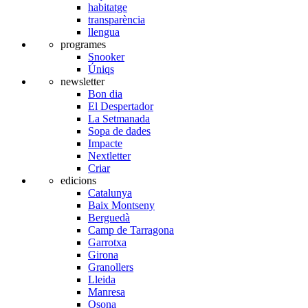
habitatge
transparència
llengua
programes
Snooker
Úniqs
newsletter
Bon dia
El Despertador
La Setmanada
Sopa de dades
Impacte
Nextletter
Criar
edicions
Catalunya
Baix Montseny
Berguedà
Camp de Tarragona
Garrotxa
Girona
Granollers
Lleida
Manresa
Osona