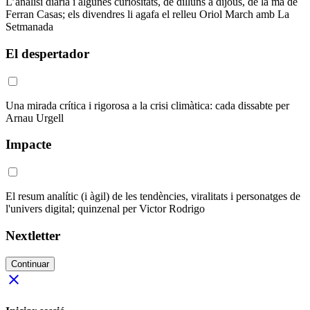
L’anàlisi diària i algunes curiositats, de dilluns a dijous, de la mà de
Ferran Casas; els divendres li agafa el relleu Oriol March amb La
Setmanada
El despertador
Una mirada crítica i rigorosa a la crisi climàtica: cada dissabte per
Arnau Urgell
Impacte
El resum analític (i àgil) de les tendències, viralitats i personatges de
l'univers digital; quinzenal per Victor Rodrigo
Nextletter
Continuar
close