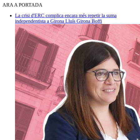
ARA A PORTADA
La crisi d'ERC complica encara més repetir la suma
independentista a Girona
Lluís Girona Boffi