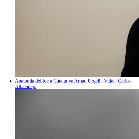
Anatomia del foc a Catalunya
Arnau Urgell i Vidal | Carlos
Albaladejo