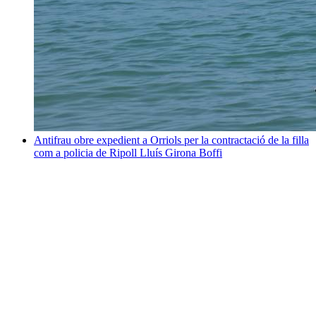
Antifrau obre expedient a Orriols per la contractació de la filla
com a policia de Ripoll
Lluís Girona Boffi