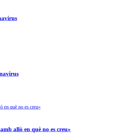
navirus
onavirus
 amb allò en què no es creu»