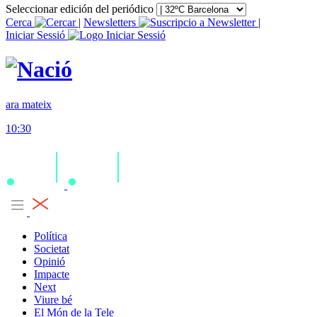
Seleccionar edición del periódico
Cerca
|
Newsletters
|
Iniciar Sessió
ara mateix
10:30
Política
Societat
Opinió
Impacte
Next
Viure bé
El Món de la Tele