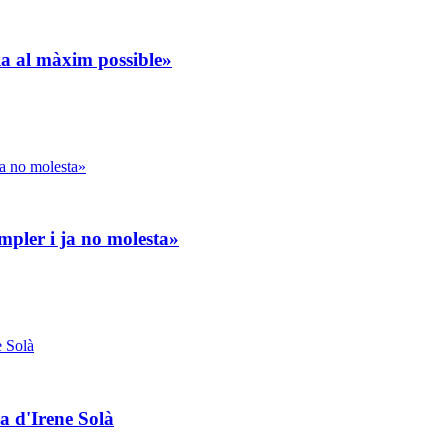
-la al màxim possible»
mpler i ja no molesta»
va d'Irene Solà