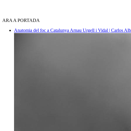
ARA A PORTADA
Anatomia del foc a Catalunya
Arnau Urgell i Vidal | Carlos Al