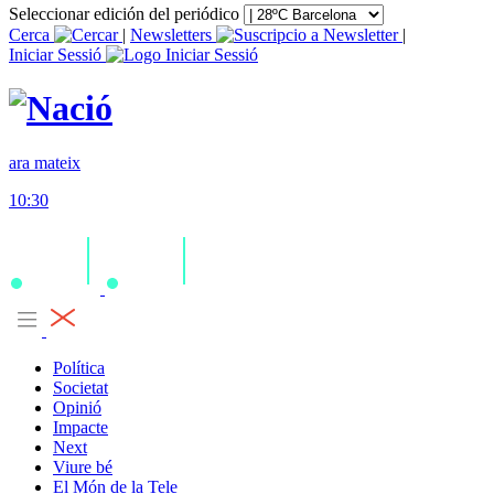
Seleccionar edición del periódico
Cerca
|
Newsletters
|
Iniciar Sessió
ara mateix
10:30
Política
Societat
Opinió
Impacte
Next
Viure bé
El Món de la Tele