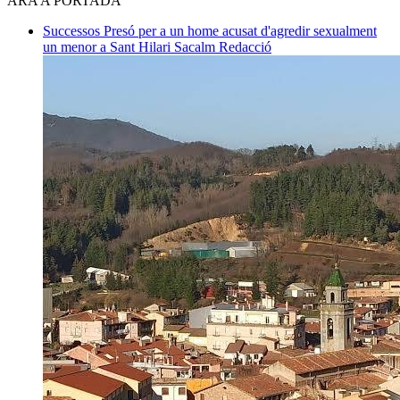
ARA A PORTADA
Successos
Presó per a un home acusat d'agredir sexualment
un menor a Sant Hilari Sacalm
Redacció