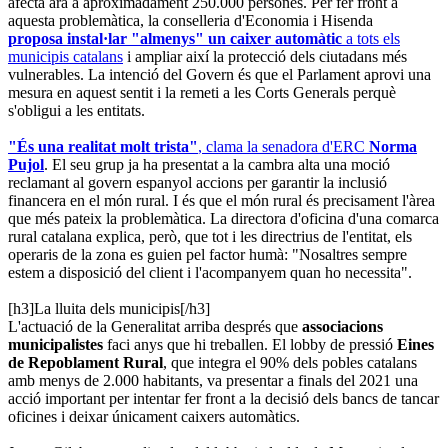
afecta ara a aproximadament 250.000 persones. Per fer front a
aquesta problemàtica, la conselleria d'Economia i Hisenda
proposa instal·lar "almenys" un caixer automàtic
a tots els
municipis catalans
i ampliar així la protecció dels ciutadans més
vulnerables. La intenció del Govern és que el Parlament aprovi una
mesura en aquest sentit i la remeti a les Corts Generals perquè
s'obligui a les entitats.
"És una realitat molt trista"
, clama la senadora d'ERC
Norma
Pujol
. El seu grup ja ha presentat a la cambra alta una moció
reclamant al govern espanyol accions per garantir la inclusió
financera en el món rural. I és que el món rural és precisament l'àrea
que més pateix la problemàtica. La directora d'oficina d'una comarca
rural catalana explica, però, que tot i les directrius de l'entitat, els
operaris de la zona es guien pel factor humà: "Nosaltres sempre
estem a disposició del client i l'acompanyem quan ho necessita".
[h3]La lluita dels municipis[/h3]
L'actuació de la Generalitat arriba després que
associacions
municipalistes
faci anys que hi treballen. El lobby de pressió
Eines
de Repoblament Rural
, que integra el 90% dels pobles catalans
amb menys de 2.000 habitants, va presentar a finals del 2021 una
acció important per intentar fer front a la decisió dels bancs de tancar
oficines i deixar únicament caixers automàtics.