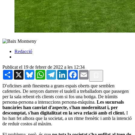
Redacció
Publicat el 19 de febrer de 2022 a les 12:34
Share
X
Bluesky
WhatsApp
Telegram
LinkedIn
Facebook
Email
D'oficines amb finestreta a grans espais oberts que semblen
cafeteries. De senyors darrere el taulell a treballadors que passegen
per la sala rebent els clients com si fos una botiga. De tràmits
persona-persona a interaccions persona-màquina.
Les sucursals
bancàries han canviat d'aspecte, s'han modernitzat i, per
descomptat, s'han digitalitzat en la seva relació amb el client.
I
ho han fet alhora que la societat, a un ritme frenètic i amb la intenció
de reduir costos al màxim.
El problema, però, és que
no tota la societat s'ha enfilat al tren de