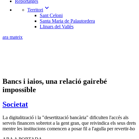
Reportatges
expand_more
Territori
Sant Celoni
Santa Maria de Palautordera
Llinars del Vallès
ara mateix
Bancs i iaios, una relació gairebé
impossible
Societat
La digitalització i la "desertització bancària" dificulten l'accés als
serveis financers sobretot a la gent gran, que reivindica els seus drets
mentre les institucions comencen a posar fil a l'agulla per revertir-ho