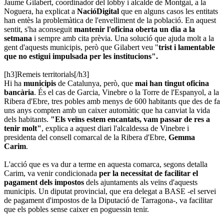
Jaume Gilabert, coordinador del lobby i alcalde de Montgai, a la
Noguera, ha explicat a
NacióDigital
que en alguns casos les entitats
han entès la problemàtica de l'envelliment de la població. En aquest
sentit, s'ha aconseguit
mantenir l'oficina oberta un dia a la
setmana
i sempre amb cita prèvia. Una solució que ajuda molt a la
gent d'aquests municipis, però que Gilabert veu "
trist i lamentable
que no estigui impulsada per les institucions".
[h3]Remeis territorials[/h3]
Hi ha
municipis
de Catalunya, però, que
mai han tingut oficina
bancària
. És el cas de Garcia, Vinebre o la Torre de l'Espanyol, a la
Ribera d'Ebre, tres pobles amb menys de 600 habitants que des de fa
uns anys compten amb un caixer automàtic que ha canviat la vida
dels habitants.
"Els veïns estem encantats, vam passar de res a
tenir molt"
, explica a aquest diari l'alcaldessa de Vinebre i
presidenta del consell comarcal de la Ribera d'Ebre,
Gemma
Carim
.
L'acció que es va dur a terme en aquesta comarca, segons detalla
Carim, va venir condicionada
per la necessitat de facilitar el
pagament dels impostos
dels ajuntaments als veïns d'aquests
municipis. Un diputat provincial, que era delegat a BASE -el servei
de pagament d'impostos de la Diputació de Tarragona-, va facilitar
que els pobles sense caixer en poguessin tenir.