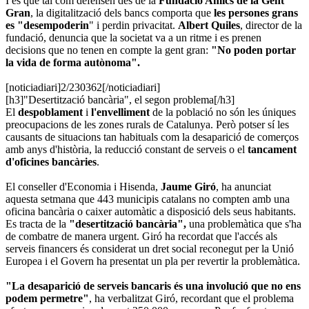
I és que tal com defensen des de la
Fundació Amics de la Gent
Gran
, la digitalització dels bancs comporta que
les persones grans
es "desempoderin
" i perdin privacitat.
Albert Quiles
, director de la
fundació, denuncia que la societat va a un ritme i es prenen
decisions que no tenen en compte la gent gran:
"No poden portar
la vida de forma autònoma".
[noticiadiari]2/230362[/noticiadiari]
[h3]"Desertització bancària", el segon problema[/h3]
El
despoblament
i
l'envelliment
de la població no són les úniques
preocupacions de les zones rurals de Catalunya. Però potser sí les
causants de situacions tan habituals com la desaparició de comerços
amb anys d'història, la reducció constant de serveis o el
tancament
d'oficines bancàries
.
El conseller d'Economia i Hisenda,
Jaume Giró
, ha anunciat
aquesta setmana que 443 municipis catalans no compten amb una
oficina bancària o caixer automàtic a disposició dels seus habitants.
Es tracta de la
"desertització bancària",
una problemàtica que s'ha
de combatre de manera urgent. Giró ha recordat que l'accés als
serveis financers és considerat un dret social reconegut per la Unió
Europea i el Govern ha presentat un pla per revertir la problemàtica.
"La desaparició de serveis bancaris és una involució que no ens
podem permetre"
, ha verbalitzat Giró, recordant que el problema