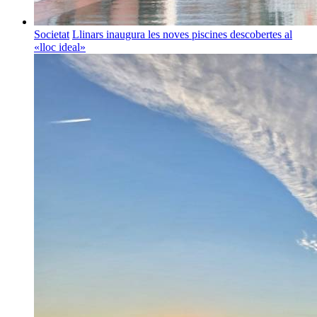
Societat
Llinars inaugura les noves piscines descobertes al
«lloc ideal»