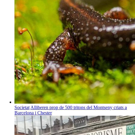
Societat
Alliberen prop de 500 tritons del Montseny criats a
Barcelona i Chester