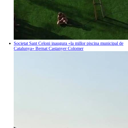
Societat
Sant Celoni inaugura «la millor piscina municipal de
Catalunya»
Bernat Castanyer Colomer