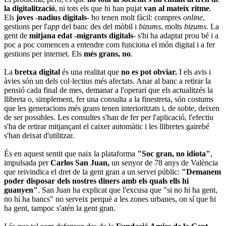
la digitalització
, ni tots els que hi han pujat
van al mateix ritme
.
Els
joves
-
nadius digitals
- ho tenen molt fàcil: compres
online
,
gestions per l'
app
del banc des del mòbil i
bizums
, molts
bizums.
La
gent de
mitjana edat -migrants digitals
- s'hi ha adaptat prou bé i a
poc a poc comencen a entendre com funciona el món digital i a fer
gestions per internet. Els
més grans, no
.
La
bretxa digital
és una realitat que
no es pot obviar.
I els avis i
àvies són un dels col·lectius més afectats. Anar al banc a retirar la
pensió cada final de mes, demanar a l'operari que els actualitzés la
llibreta o, simplement, fer una consulta a la finestreta, són costums
que les generacions més grans tenen interioritzats i, de sobte, deixen
de ser possibles. Les consultes s'han de fer per l'aplicació, l'efectiu
s'ha de retirar mitjançant el caixer automàtic i les llibretes gairebé
s'han deixat d'utilitzar.
És en aquest sentit que naix la plataforma
"Soc gran, no idiota"
,
impulsada per
Carlos San Juan,
un senyor de 78 anys de València
que reivindica el dret de la gent gran a un servei públic:
"Demanem
poder disposar dels nostres diners amb els quals ells hi
guanyen"
. San Juan ha explicat que l'excusa que "si no hi ha gent,
no hi ha bancs" no serveix perquè a les zones urbanes, on sí que hi
ha gent, tampoc s'atén la gent gran.