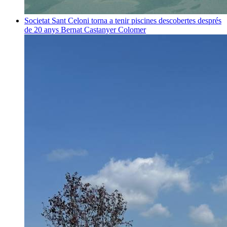
Societat
Sant Celoni torna a tenir piscines descobertes després
de 20 anys
Bernat Castanyer Colomer