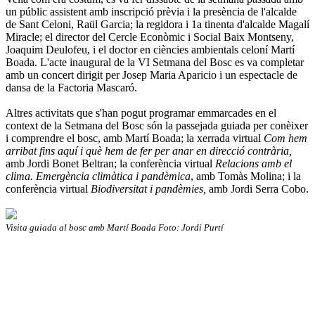
un públic assistent amb inscripció prèvia i la presència de l'alcalde
de Sant Celoni, Raül Garcia; la regidora i 1a tinenta d'alcalde Magalí
Miracle; el director del Cercle Econòmic i Social Baix Montseny,
Joaquim Deulofeu, i el doctor en ciències ambientals celoní Martí
Boada. L'acte inaugural de la VI Setmana del Bosc es va completar
amb un concert dirigit per Josep Maria Aparicio i un espectacle de
dansa de la Factoria Mascaró.
Altres activitats que s'han pogut programar emmarcades en el
context de la Setmana del Bosc són la passejada guiada per conèixer
i comprendre el bosc, amb Martí Boada; la xerrada virtual
Com hem
arribat fins aquí i què hem de fer per anar en direcció contrària,
amb Jordi Bonet Beltran; la conferència virtual
Relacions amb el
clima. Emergència climàtica i pandèmica
, amb Tomàs Molina; i la
conferència virtual
Biodiversitat i pandèmies,
amb Jordi Serra Cobo.
Visita guiada al bosc amb Martí Boada Foto: Jordi Purtí