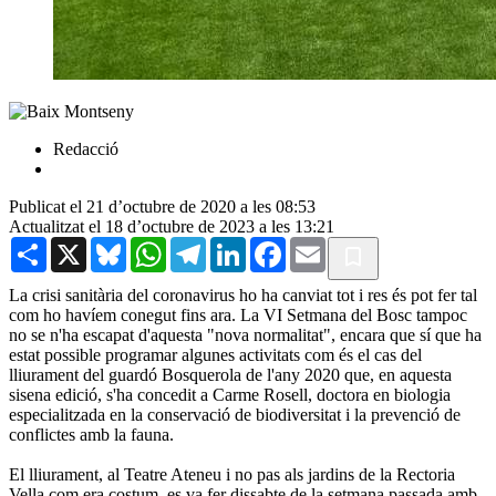
Redacció
Publicat el 21 d’octubre de 2020 a les 08:53
Actualitzat el 18 d’octubre de 2023 a les 13:21
Share
X
Bluesky
WhatsApp
Telegram
LinkedIn
Facebook
Email
La crisi sanitària del coronavirus ho ha canviat tot i res és pot fer tal
com ho havíem conegut fins ara. La VI Setmana del Bosc tampoc
no se n'ha escapat d'aquesta "nova normalitat", encara que sí que ha
estat possible programar algunes activitats com és el cas del
lliurament del guardó Bosquerola de l'any 2020 que, en aquesta
sisena edició, s'ha concedit a Carme Rosell, doctora en biologia
especialitzada en la conservació de biodiversitat i la prevenció de
conflictes amb la fauna.
El lliurament, al Teatre Ateneu i no pas als jardins de la Rectoria
Vella com era costum, es va fer dissabte de la setmana passada amb