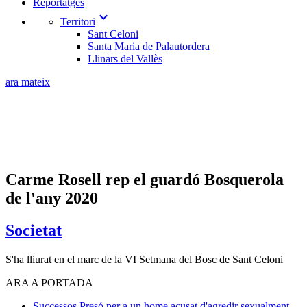
Reportatges
expand_more
Territori
Sant Celoni
Santa Maria de Palautordera
Llinars del Vallès
ara mateix
Carme Rosell rep el guardó Bosquerola
de l'any 2020
Societat
S'ha lliurat en el marc de la VI Setmana del Bosc de Sant Celoni
ARA A PORTADA
Successos
Presó per a un home acusat d'agredir sexualment