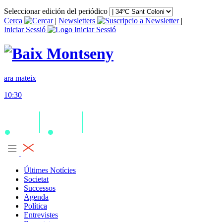
Seleccionar edición del periódico
Cerca
|
Newsletters
|
Iniciar Sessió
ara mateix
10:30
Últimes Notícies
Societat
Successos
Agenda
Política
Entrevistes