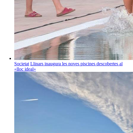
Societat
Llinars inaugura les noves piscines descobertes al
«lloc ideal»