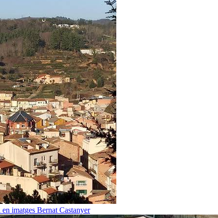
i en imatges
Bernat Castanyer