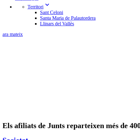
expand_more
Territori
Sant Celoni
Santa Maria de Palautordera
Llinars del Vallès
ara mateix
Els afiliats de Junts reparteixen més de 400