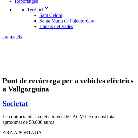
Reportatges
expand_more
Territori
Sant Celoni
Santa Maria de Palautordera
Llinars del Vallès
ara mateix
Punt de recàrrega per a vehicles elèctrics
a Vallgorguina
Societat
La contractació s'ha fet a través de l'ACM i té un cost total
aproximat de 50.000 euros
ARA A PORTADA