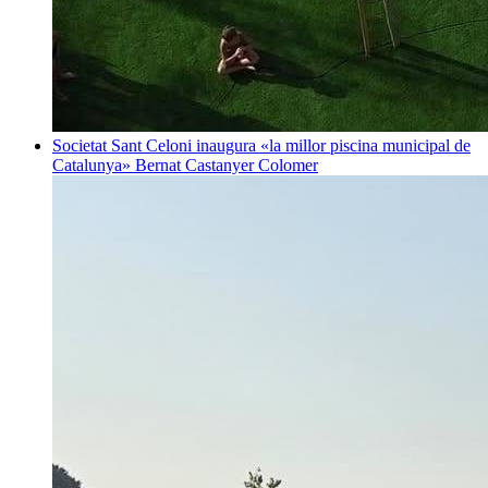
Societat
Sant Celoni inaugura «la millor piscina municipal de
Catalunya»
Bernat Castanyer Colomer