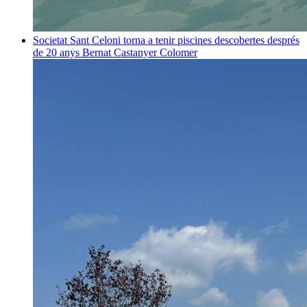
Societat
Sant Celoni torna a tenir piscines descobertes després
de 20 anys
Bernat Castanyer Colomer