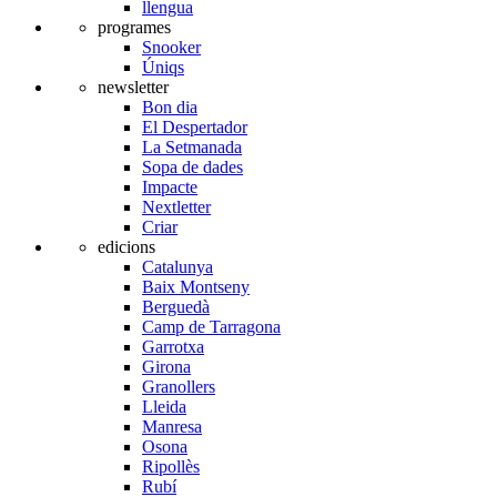
llengua
programes
Snooker
Úniqs
newsletter
Bon dia
El Despertador
La Setmanada
Sopa de dades
Impacte
Nextletter
Criar
edicions
Catalunya
Baix Montseny
Berguedà
Camp de Tarragona
Garrotxa
Girona
Granollers
Lleida
Manresa
Osona
Ripollès
Rubí