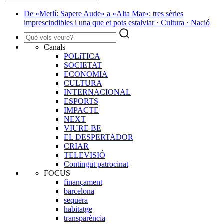
De «Merlí: Sapere Aude» a «Alta Mar»: tres sèries
imprescindibles i una que et pots estalviar · Cultura · Nació
Canals
POLíTICA
SOCIETAT
ECONOMIA
CULTURA
INTERNACIONAL
ESPORTS
IMPACTE
NEXT
VIURE BE
EL DESPERTADOR
CRIAR
TELEVISIÓ
Contingut patrocinat
FOCUS
finançament
barcelona
sequera
habitatge
transparència