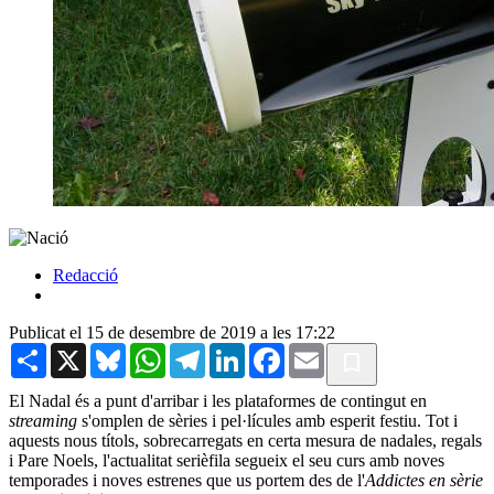
Redacció
Publicat el 15 de desembre de 2019 a les 17:22
Share
X
Bluesky
WhatsApp
Telegram
LinkedIn
Facebook
Email
El Nadal és a punt d'arribar i les plataformes de contingut en
streaming
s'omplen de sèries i pel·lícules amb esperit festiu. Tot i
aquests nous títols, sobrecarregats en certa mesura de nadales, regals
i Pare Noels, l'actualitat serièfila segueix el seu curs amb noves
temporades i noves estrenes que us portem des de l'
Addictes en sèrie