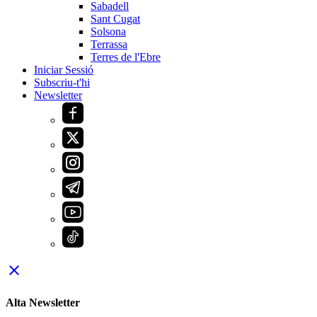
Sabadell
Sant Cugat
Solsona
Terrassa
Terres de l'Ebre
Iniciar Sessió
Subscriu-t'hi
Newsletter
close
Alta Newsletter