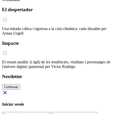
El despertador
Una mirada crítica i rigorosa a la crisi climàtica: cada dissabte per
Arnau Urgell
Impacte
El resum analític (i àgil) de les tendències, viralitats i personatges de
l'univers digital; quinzenal per Victor Rodrigo
Nextletter
Continuar
close
Iniciar sessió