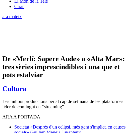
El Món de la Tele
Criar
ara mateix
De «Merlí: Sapere Aude» a «Alta Mar»:
tres sèries imprescindibles i una que et
pots estalviar
Cultura
Les millors produccions per al cap de setmana de les plataformes
líder de contingut en "streaming"
ARA A PORTADA
Societat
«Després d'un eclipsi, més gent s'implica en causes
socials»
Guillem Maneja Juvanteny