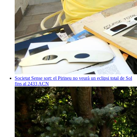
Societat
Sense sort: el Pirineu no veurà un eclipsi total de Sol
fins al 2433
ACN