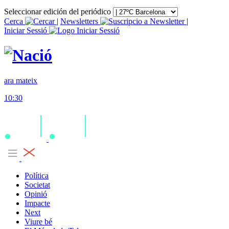
Seleccionar edición del periódico
Cerca
|
Newsletters
|
Iniciar Sessió
ara mateix
10:30
Política
Societat
Opinió
Impacte
Next
Viure bé