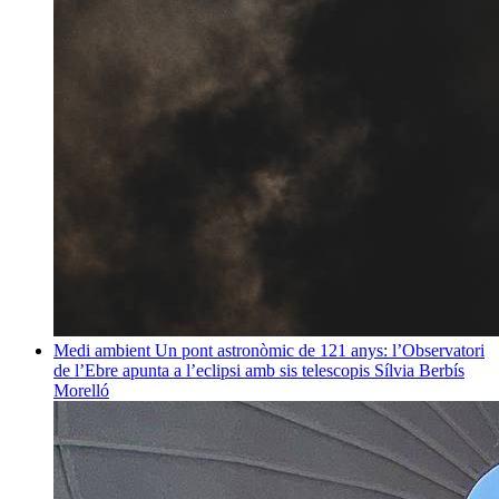
Medi ambient
Un pont astronòmic de 121 anys: l’Observatori
de l’Ebre apunta a l’eclipsi amb sis telescopis
Sílvia Berbís
Morelló