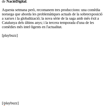
de
NacióDigital
.
Aquesta setmana però, recomanem tres produccions: una comèdia
noruega que aborda les problemàtiques actuals de la sobreexposició
a xarxes i la globalització; la nova sèrie de la saga amb més èxit a
Catalunya dels últims anys; i la tercera temporada d'una de les
comèdies més intel·ligents en l'actualitat.
[playbuzz]
[/playbuzz]