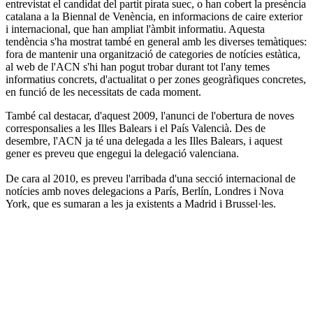
entrevistat el candidat del partit pirata suec, o han cobert la presència
catalana a la Biennal de Venència, en informacions de caire exterior
i internacional, que han ampliat l'àmbit informatiu. Aquesta
tendència s'ha mostrat també en general amb les diverses temàtiques:
fora de mantenir una organització de categories de notícies estàtica,
al web de l'ACN s'hi han pogut trobar durant tot l'any temes
informatius concrets, d'actualitat o per zones geogràfiques concretes,
en funció de les necessitats de cada moment.
També cal destacar, d'aquest 2009, l'anunci de l'obertura de noves
corresponsalies a les Illes Balears i el País Valencià. Des de
desembre, l'ACN ja té una delegada a les Illes Balears, i aquest
gener es preveu que engegui la delegació valenciana.
De cara al 2010, es preveu l'arribada d'una secció internacional de
notícies amb noves delegacions a París, Berlín, Londres i Nova
York, que es sumaran a les ja existents a Madrid i Brussel·les.