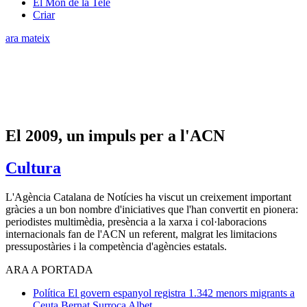
El Món de la Tele
Criar
ara mateix
El 2009, un impuls per a l'ACN
Cultura
L'Agència Catalana de Notícies ha viscut un creixement important
gràcies a un bon nombre d'iniciatives que l'han convertit en pionera:
periodistes multimèdia, presència a la xarxa i col·laboracions
internacionals fan de l'ACN un referent, malgrat les limitacions
pressupostàries i la competència d'agències estatals.
ARA A PORTADA
Política
El govern espanyol registra 1.342 menors migrants a
Ceuta
Bernat Surroca Albet