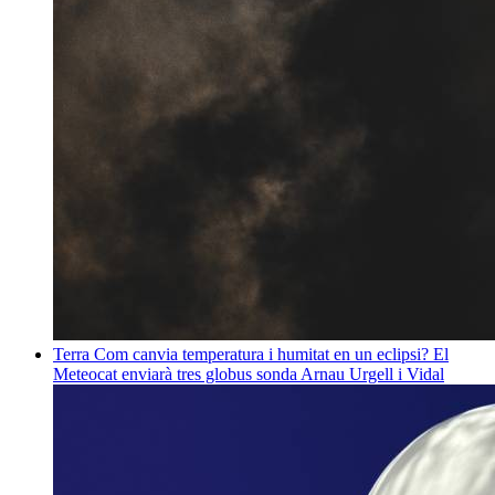
Terra
Com canvia temperatura i humitat en un eclipsi? El
Meteocat enviarà tres globus sonda
Arnau Urgell i Vidal