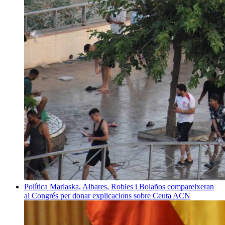
Política
Marlaska, Albares, Robles i Bolaños compareixeran
al Congrés per donar explicacions sobre Ceuta
ACN