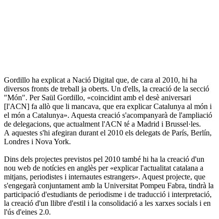
Gordillo ha explicat a Nació Digital que, de cara al 2010, hi ha
diversos fronts de treball ja oberts. Un d'ells, la creació de la secció
"Món". Per Saül Gordillo, «coincidint amb el desè aniversari
[l'ACN] fa allò que li mancava, que era explicar Catalunya al món i
el món a Catalunya». Aquesta creació s'acompanyarà de l'ampliació
de delegacions, que actualment l'ACN té a Madrid i Brussel·les.
A aquestes s'hi afegiran durant el 2010 els delegats de París, Berlín,
Londres i Nova York.
Dins dels projectes previstos pel 2010 també hi ha la creació d'un
nou web de notícies en anglès per «explicar l'actualitat catalana a
mitjans, periodistes i internautes estrangers». Aquest projecte, que
s'engegarà conjuntament amb la Universitat Pompeu Fabra, tindrà la
participació d'estudiants de periodisme i de traducció i interpretació,
la creació d'un llibre d'estil i la consolidació a les xarxes socials i en
l'ús d'eines 2.0.