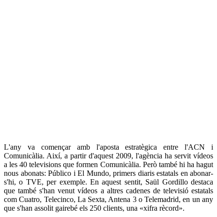
L'any va començar amb l'aposta estratègica entre l'ACN i
Comunicàlia. Així, a partir d'aquest 2009, l'agència ha servit vídeos
a les 40 televisions que formen Comunicàlia. Però també hi ha hagut
nous abonats: Público i El Mundo, primers diaris estatals en abonar-
s'hi, o TVE, per exemple. En aquest sentit, Saül Gordillo destaca
que també s'han venut vídeos a altres cadenes de televisió estatals
com Cuatro, Telecinco, La Sexta, Antena 3 o Telemadrid, en un any
que s'han assolit gairebé els 250 clients, una «xifra rècord».