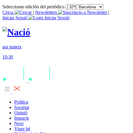
Seleccionar edición del periódico
Cerca
|
Newsletters
|
Iniciar Sessió
ara mateix
10:30
Política
Societat
Opinió
Impacte
Next
Viure bé