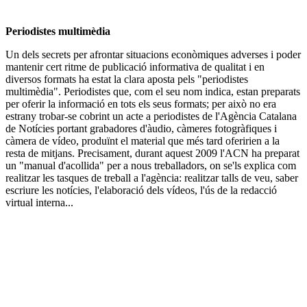
Periodistes multimèdia
Un dels secrets per afrontar situacions econòmiques adverses i poder
mantenir cert ritme de publicació informativa de qualitat i en
diversos formats ha estat la clara aposta pels "periodistes
multimèdia". Periodistes que, com el seu nom indica, estan preparats
per oferir la informació en tots els seus formats; per això no era
estrany trobar-se cobrint un acte a periodistes de l'Agència Catalana
de Notícies portant grabadores d'àudio, càmeres fotogràfiques i
càmera de vídeo, produïnt el material que més tard oferirien a la
resta de mitjans. Precisament, durant aquest 2009 l'ACN ha preparat
un "manual d'acollida" per a nous treballadors, on se'ls explica com
realitzar les tasques de treball a l'agència: realitzar talls de veu, saber
escriure les notícies, l'elaboració dels vídeos, l'ús de la redacció
virtual interna...