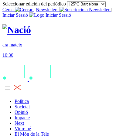
Seleccionar edición del periódico
Cerca
|
Newsletters
|
Iniciar Sessió
ara mateix
10:30
Política
Societat
Opinió
Impacte
Next
Viure bé
El Món de la Tele