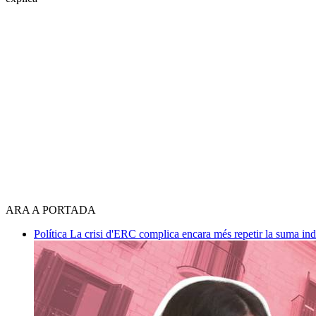
ARA A PORTADA
Política
La crisi d'ERC complica encara més repetir la suma in