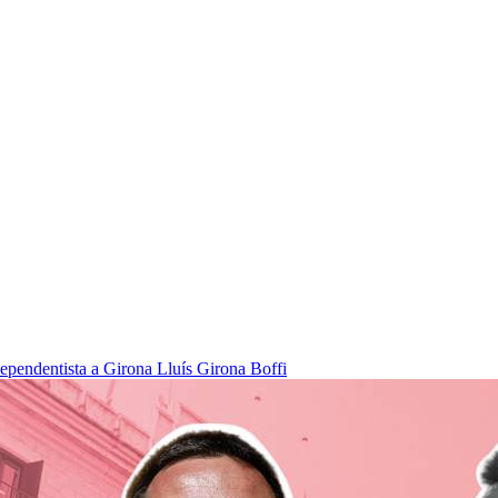
dependentista a Girona
Lluís Girona Boffi