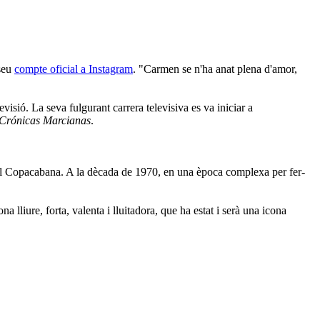
 seu
compte oficial a Instagram
. "Carmen se n'ha anat plena d'amor,
isió. La seva fulgurant carrera televisiva es va iniciar a
Crónicas Marcianas
.
o o el Copacabana. A la dècada de 1970, en una època complexa per fer-
a lliure, forta, valenta i lluitadora, que ha estat i serà una icona