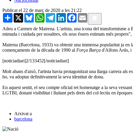
NacióDigital
Publicat el 22 de març de 2020 a les 21:22
Share
X
Bluesky
WhatsApp
Telegram
LinkedIn
Facebook
Email
Adeu a Carmen de Mairena. L'artista, una icona del transformisme a 
mimada i cuidada per nosaltres, els seus éssers estimats més propers", 
Mairena (Barcelona, 1933) va obtenir una immensa popularitat ja en la 
començaments de la dècada de 1990 al
Força Barça
d'Alfons Arús, i 
[noticiadiari]2/133452[/noticiadiari]
Molt abans d'això, l'artista havia protagonitzat una llarga carrera als
ho, va adoptar definitivament la seva identitat de dona.
En aquest sentit, el seu compte oficial ret homenatge a la seva vessant d
LGTBI, donant visibilitat i lluitant pels drets del col·lectiu en èpoques 
Arxivat a
barcelona