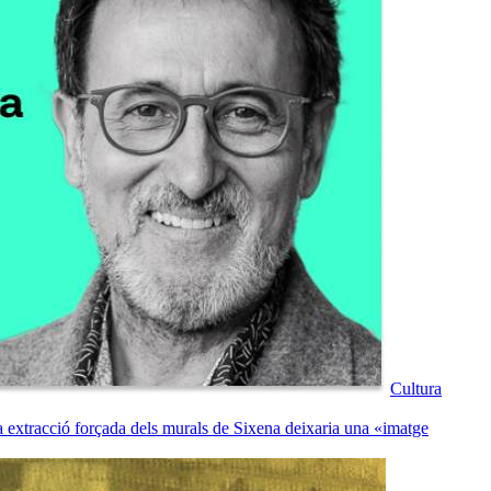
Cultura
 extracció forçada dels murals de Sixena deixaria una «imatge