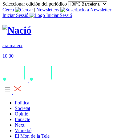
Seleccionar edición del periódico
Cerca
|
Newsletters
|
Iniciar Sessió
ara mateix
10:30
Política
Societat
Opinió
Impacte
Next
Viure bé
El Món de la Tele