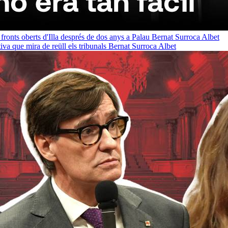
 fronts oberts d'Illa després de dos anys a Palau
Bernat Surroca Albet
a que mira de reüll els tribunals
Bernat Surroca Albet