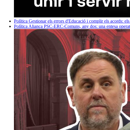
Política
Gestionar els errors d'Educació i complir els acords: els
Política
Aliança PSC-ERC-Comuns, any dos: una entesa operativ