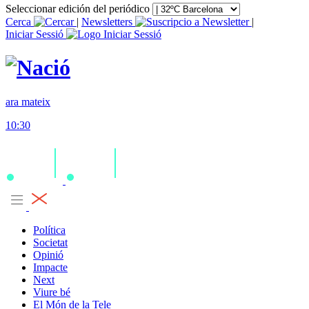
Seleccionar edición del periódico
Cerca
|
Newsletters
|
Iniciar Sessió
ara mateix
10:30
Política
Societat
Opinió
Impacte
Next
Viure bé
El Món de la Tele