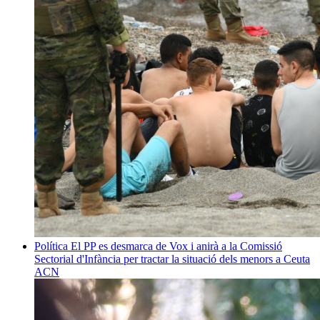
Política
El PP es desmarca de Vox i anirà a la Comissió
Sectorial d'Infància per tractar la situació dels menors a Ceuta
ACN