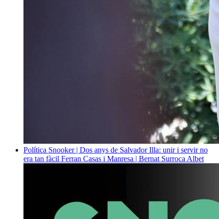
Política
Snooker | Dos anys de Salvador Illa: unir i servir no
era tan fàcil
Ferran Casas i Manresa | Bernat Surroca Albet