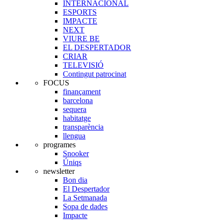
INTERNACIONAL
ESPORTS
IMPACTE
NEXT
VIURE BE
EL DESPERTADOR
CRIAR
TELEVISIÓ
Contingut patrocinat
FOCUS
finançament
barcelona
sequera
habitatge
transparència
llengua
programes
Snooker
Úniqs
newsletter
Bon dia
El Despertador
La Setmanada
Sopa de dades
Impacte