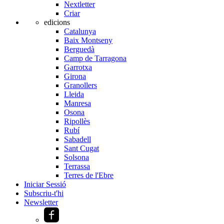
Nextletter
Criar
edicions
Catalunya
Baix Montseny
Berguedà
Camp de Tarragona
Garrotxa
Girona
Granollers
Lleida
Manresa
Osona
Ripollès
Rubí
Sabadell
Sant Cugat
Solsona
Terrassa
Terres de l'Ebre
Iniciar Sessió
Subscriu-t'hi
Newsletter