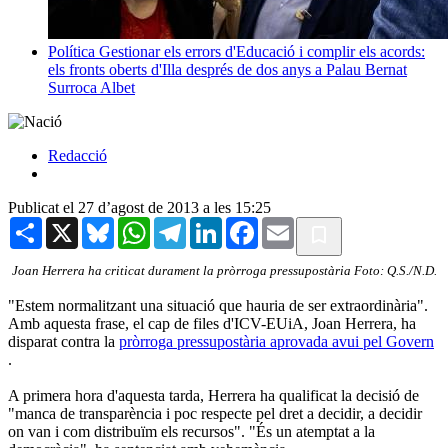
Política
Gestionar els errors d'Educació i complir els acords:
els fronts oberts d'Illa després de dos anys a Palau
Bernat
Surroca Albet
Redacció
Publicat el 27 d’agost de 2013 a les 15:25
Share
X
Bluesky
WhatsApp
Telegram
LinkedIn
Facebook
Email
Joan Herrera ha criticat durament la pròrroga pressupostària Foto: Q.S./N.D.
"Estem normalitzant una situació que hauria de ser extraordinària".
Amb aquesta frase, el cap de files d'ICV-EUiA, Joan Herrera, ha
disparat contra la
pròrroga pressupostària aprovada avui pel Govern
.
A primera hora d'aquesta tarda, Herrera ha qualificat la decisió de
"manca de transparència i poc respecte pel dret a decidir, a decidir
on van i com distribuïm els recursos". "És un atemptat a la