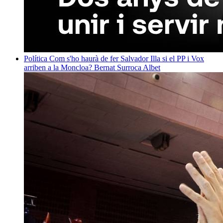
Política
Com s'ho haurà de fer Salvador Illa si el PP i Vox
arriben a la Moncloa?
Bernat Surroca Albet