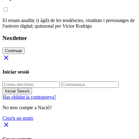
El resum analític (i àgil) de les tendències, viralitats i personatges de
l'univers digital; quinzenal per Victor Rodrigo
Nextletter
Continuar
close
Iniciar sessió
Iniciar Sessió
Has oblidat la contrasenya?
No tens compte a Nació?
Crea'n un gratis
close