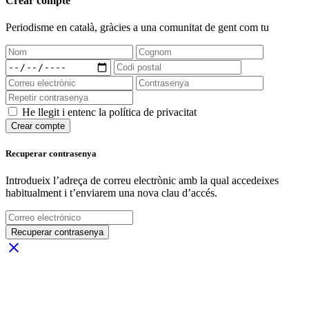
Crear compte
Periodisme
en català
, gràcies a una comunitat de gent com tu
He llegit i entenc la política de privacitat
Crear compte
Recuperar contrasenya
Introdueix l’adreça de correu electrònic amb la qual accedeixes
habitualment i t’enviarem una nova clau d’accés.
Recuperar contrasenya
close