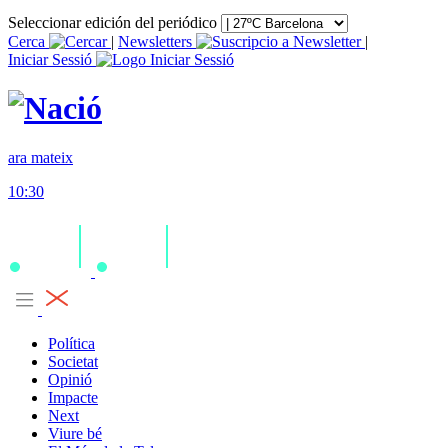
Seleccionar edición del periódico
Cerca
|
Newsletters
|
Iniciar Sessió
ara mateix
10:30
Política
Societat
Opinió
Impacte
Next
Viure bé