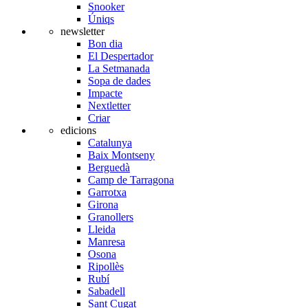
Snooker
Úniqs
newsletter
Bon dia
El Despertador
La Setmanada
Sopa de dades
Impacte
Nextletter
Criar
edicions
Catalunya
Baix Montseny
Berguedà
Camp de Tarragona
Garrotxa
Girona
Granollers
Lleida
Manresa
Osona
Ripollès
Rubí
Sabadell
Sant Cugat