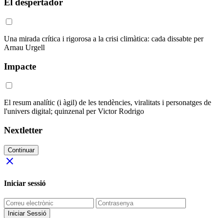
El despertador
Una mirada crítica i rigorosa a la crisi climàtica: cada dissabte per
Arnau Urgell
Impacte
El resum analític (i àgil) de les tendències, viralitats i personatges de
l'univers digital; quinzenal per Victor Rodrigo
Nextletter
Continuar
close
Iniciar sessió
Iniciar Sessió