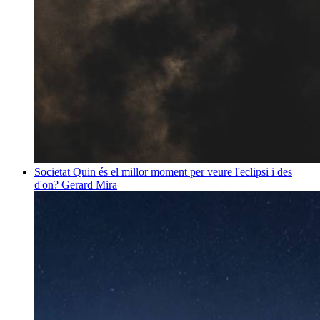
Societat
Quin és el millor moment per veure l'eclipsi i des
d'on?
Gerard Mira