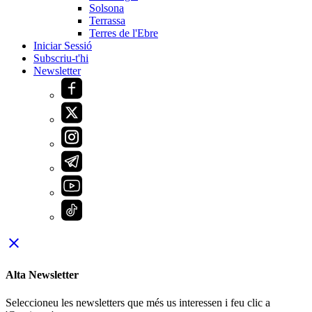
Solsona
Terrassa
Terres de l'Ebre
Iniciar Sessió
Subscriu-t'hi
Newsletter
close
Alta Newsletter
Seleccioneu les newsletters que més us interessen i feu clic a