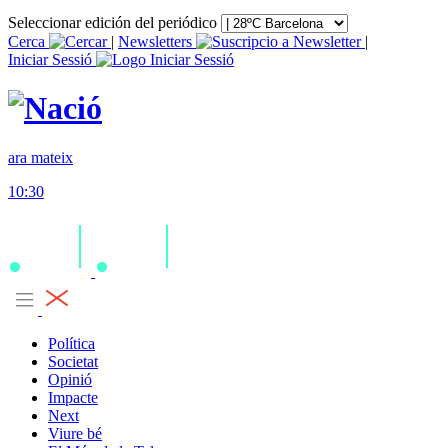
Seleccionar edición del periódico
Cerca
|
Newsletters
|
Iniciar Sessió
ara mateix
10:30
Política
Societat
Opinió
Impacte
Next
Viure bé