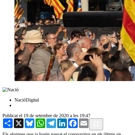
NacióDigital
Publicat el 19 de setembre de 2020 a les 19:47
Share
X
Bluesky
WhatsApp
Telegram
LinkedIn
Facebook
Email
Els alumnes que ja hagin passat el coronavirus en els últims sis