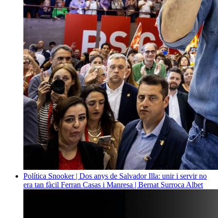
Política
Snooker | Dos anys de Salvador Illa: unir i servir no
era tan fàcil
Ferran Casas i Manresa | Bernat Surroca Albet