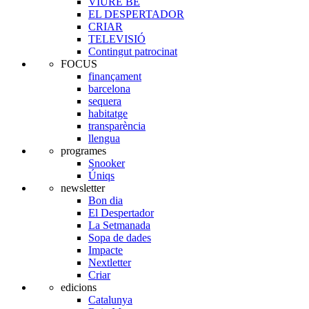
VIURE BE
EL DESPERTADOR
CRIAR
TELEVISIÓ
Contingut patrocinat
FOCUS
finançament
barcelona
sequera
habitatge
transparència
llengua
programes
Snooker
Úniqs
newsletter
Bon dia
El Despertador
La Setmanada
Sopa de dades
Impacte
Nextletter
Criar
edicions
Catalunya