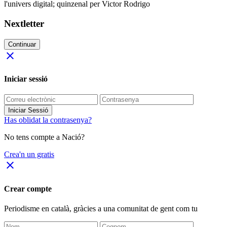
l'univers digital; quinzenal per Victor Rodrigo
Nextletter
Continuar
close
Iniciar sessió
Iniciar Sessió
Has oblidat la contrasenya?
No tens compte a Nació?
Crea'n un gratis
close
Crear compte
Periodisme
en català
, gràcies a una comunitat de gent com tu