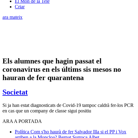
El Món de la Tele
Criar
ara mateix
Els alumnes que hagin passat el
coronavirus en els últims sis mesos no
hauran de fer quarantena
Societat
Si ja han estat diagnosticats de Covid-19 tampoc caldrà fer-los PCR
en cas que un company de classe sigui positiu
ARA A PORTADA
Política
Com s'ho haurà de fer Salvador Illa si el PP i Vox
arriben a la Moncloa?
Bernat Surroca Albet