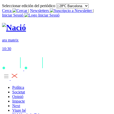
Seleccionar edición del periódico
Cerca
|
Newsletters
|
Iniciar Sessió
ara mateix
10:30
Política
Societat
Opinió
Impacte
Next
Viure bé