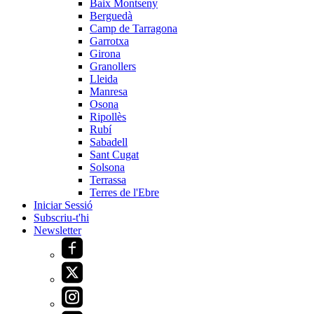
Baix Montseny
Berguedà
Camp de Tarragona
Garrotxa
Girona
Granollers
Lleida
Manresa
Osona
Ripollès
Rubí
Sabadell
Sant Cugat
Solsona
Terrassa
Terres de l'Ebre
Iniciar Sessió
Subscriu-t'hi
Newsletter