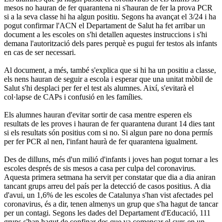
mesos no hauran de fer quarantena ni s'hauran de fer la prova PCR
si a la seva classe hi ha algun positiu. Segons ha avançat el 3/24 i ha
pogut confirmar l'ACN el Departament de Salut ha fet arribar un
document a les escoles on s'hi detallen aquestes instruccions i s'hi
demana l'autorització dels pares perquè es pugui fer testos als infants
en cas de ser necessari.
Al document, a més, també s'explica que si hi ha un positiu a classe,
els nens hauran de seguir a escola i esperar que una unitat mòbil de
Salut s'hi desplaci per fer el test als alumnes. Així, s'evitarà el
col·lapse de CAPs i confusió en les famílies.
Els alumnes hauran d'evitar sortir de casa mentre esperen els
resultats de les proves i hauran de fer quarantena durant 14 dies tant
si els resultats són positius com si no. Si algun pare no dona permís
per fer PCR al nen, l'infant haurà de fer quarantena igualment.
Des de dilluns, més d'un milió d'infants i joves han pogut tornar a les
escoles després de sis mesos a casa per culpa del coronavirus.
Aquesta primera setmana ha servit per constatar que dia a dia aniran
tancant grups arreu del país per la detecció de casos positius. A dia
d'avui, un 1,6% de les escoles de Catalunya s'han vist afectades pel
coronavirus, és a dir, tenen almenys un grup que s'ha hagut de tancar
per un contagi. Segons les dades del Departament d'Educació, 111
grups s'han hagut de confinar des que va començar el curs en un