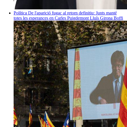
Política
De l'aparició fugaç al retorn definitiu: Junts manté
totes les esperances en Carles Puigdemont
Lluís Girona Boffi