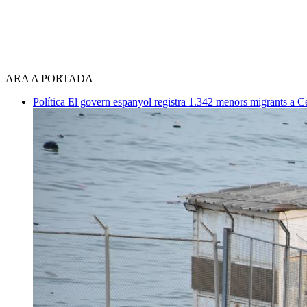
ARA A PORTADA
Política
El govern espanyol registra 1.342 menors migrants a 