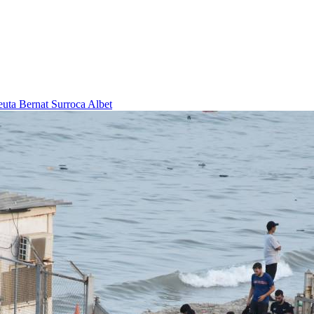
Ceuta
Bernat Surroca Albet