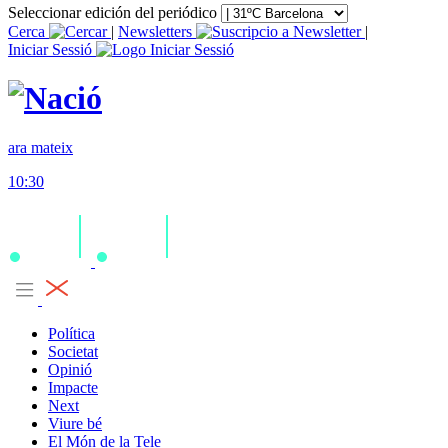
Seleccionar edición del periódico
Cerca
|
Newsletters
|
Iniciar Sessió
ara mateix
10:30
Política
Societat
Opinió
Impacte
Next
Viure bé
El Món de la Tele