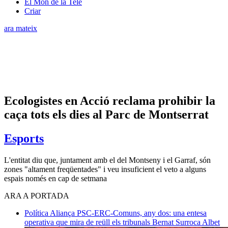
El Món de la Tele
Criar
ara mateix
Ecologistes en Acció reclama prohibir la
caça tots els dies al Parc de Montserrat
Esports
L'entitat diu que, juntament amb el del Montseny i el Garraf, són
zones "altament freqüentades" i veu insuficient el veto a alguns
espais només en cap de setmana
ARA A PORTADA
Política
Aliança PSC-ERC-Comuns, any dos: una entesa
operativa que mira de reüll els tribunals
Bernat Surroca Albet