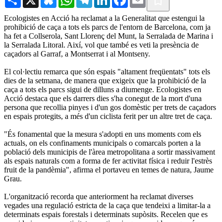
Ecologistes en Acció ha reclamat a la Generalitat que estengui la
prohibició de caça a tots els parcs de l'entorn de Barcelona, com ja
ha fet a Collserola, Sant Llorenç del Munt, la Serralada de Marina i
la Serralada Litoral. Així, vol que també es veti la presència de
caçadors al Garraf, a Montserrat i al Montseny.
El col·lectiu remarca que són espais "altament freqüentats" tots els
dies de la setmana, de manera que exigeix que la prohibició de la
caça a tots els parcs sigui de dilluns a diumenge. Ecologistes en
Acció destaca que els darrers dies s'ha conegut de la mort d'una
persona que recollia pinyes i d'un gos domèstic per trets de caçadors
en espais protegits, a més d'un ciclista ferit per un altre tret de caça.
"És fonamental que la mesura s'adopti en uns moments com els
actuals, on els confinaments municipals o comarcals porten a la
població dels municipis de l'àrea metropolitana a sortir massivament
als espais naturals com a forma de fer activitat física i reduir l'estrès
fruit de la pandèmia", afirma el portaveu en temes de natura, Jaume
Grau.
L'organització recorda que anteriorment ha reclamat diverses
vegades una regulació estricta de la caça que tendeixi a limitar-la a
determinats espais forestals i determinats supòsits. Recelen que es