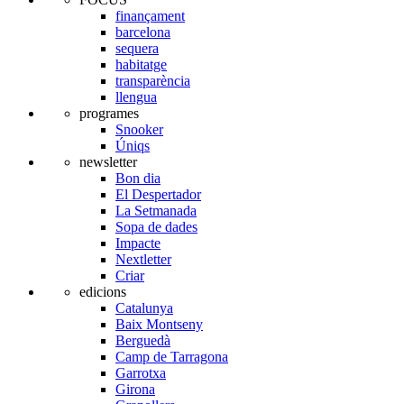
finançament
barcelona
sequera
habitatge
transparència
llengua
programes
Snooker
Úniqs
newsletter
Bon dia
El Despertador
La Setmanada
Sopa de dades
Impacte
Nextletter
Criar
edicions
Catalunya
Baix Montseny
Berguedà
Camp de Tarragona
Garrotxa
Girona