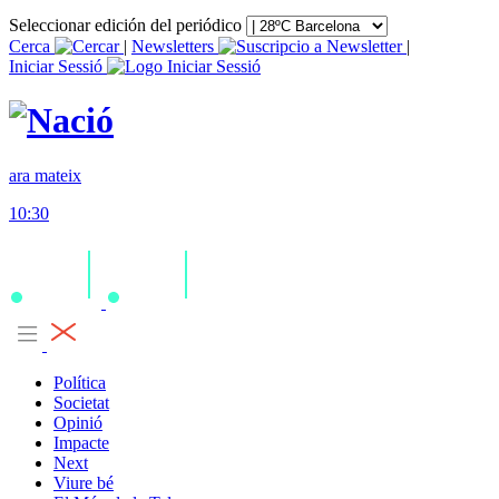
Seleccionar edición del periódico
Cerca
|
Newsletters
|
Iniciar Sessió
ara mateix
10:30
Política
Societat
Opinió
Impacte
Next
Viure bé