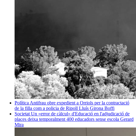
Política
Antifrau obre expedient a Orriols per la contractació
de la filla com a policia de Ripoll
Lluís Girona Boffi
Societat
Un «error de càlcul» d'Educació en l'adjudicació de
places deixa temporalment 400 educadors sense escola
Gerard
Mira