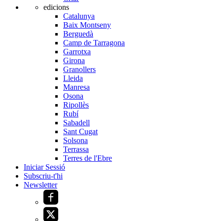
edicions
Catalunya
Baix Montseny
Berguedà
Camp de Tarragona
Garrotxa
Girona
Granollers
Lleida
Manresa
Osona
Ripollès
Rubí
Sabadell
Sant Cugat
Solsona
Terrassa
Terres de l'Ebre
Iniciar Sessió
Subscriu-t'hi
Newsletter