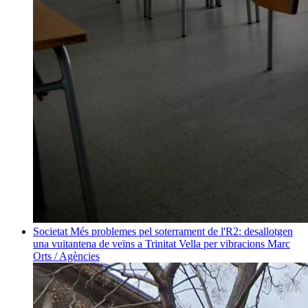
Societat
Més problemes pel soterrament de l'R2: desallotgen
una vuitantena de veïns a Trinitat Vella per vibracions
Marc
Orts / Agències