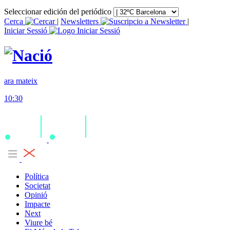
Seleccionar edición del periódico
Cerca
|
Newsletters
|
Iniciar Sessió
ara mateix
10:30
Política
Societat
Opinió
Impacte
Next
Viure bé