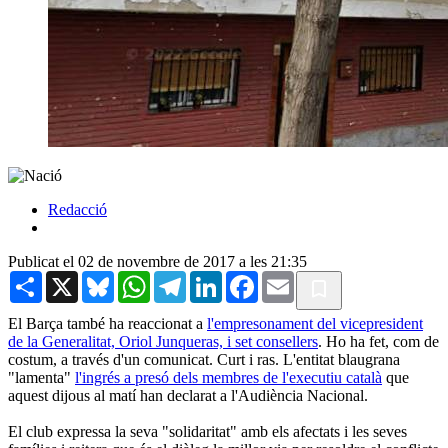
Redacció
Publicat el 02 de novembre de 2017 a les 21:35
Share
X
Bluesky
WhatsApp
Telegram
LinkedIn
Facebook
Email
El Barça també ha reaccionat a
l'empresonament del vicepresident
de la Generalitat, Oriol Junqueras, i set consellers
. Ho ha fet, com de
costum, a través d'un comunicat. Curt i ras. L'entitat blaugrana
"lamenta"
l'ingrés a presó dels membres de l'executiu català
que
aquest dijous al matí han declarat a l'Audiència Nacional.
El club expressa la seva "solidaritat" amb els afectats i les seves