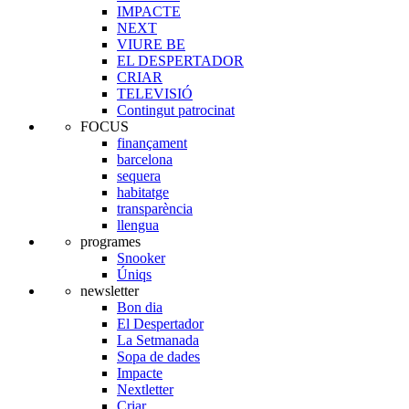
IMPACTE
NEXT
VIURE BE
EL DESPERTADOR
CRIAR
TELEVISIÓ
Contingut patrocinat
FOCUS
finançament
barcelona
sequera
habitatge
transparència
llengua
programes
Snooker
Úniqs
newsletter
Bon dia
El Despertador
La Setmanada
Sopa de dades
Impacte
Nextletter
Criar