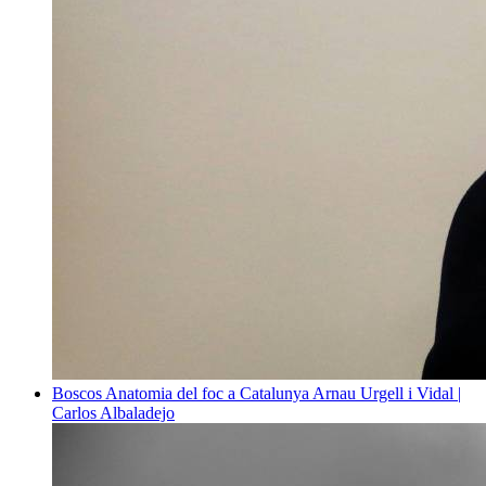
Boscos
Anatomia del foc a Catalunya
Arnau Urgell i Vidal |
Carlos Albaladejo