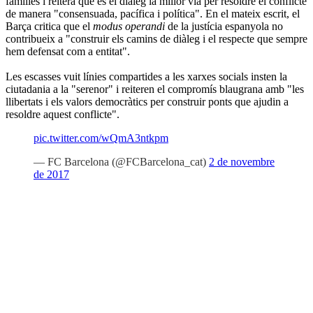
famílies i reitera que és el diàleg la millor via per resoldre el conflicte
de manera "consensuada, pacífica i política". En el mateix escrit, el
Barça critica que el
modus operandi
de la justícia espanyola no
contribueix a "construir els camins de diàleg i el respecte que sempre
hem defensat com a entitat".
Les escasses vuit línies compartides a les xarxes socials insten la
ciutadania a la "serenor" i reiteren el compromís blaugrana amb "les
llibertats i els valors democràtics per construir ponts que ajudin a
resoldre aquest conflicte".
pic.twitter.com/wQmA3ntkpm
— FC Barcelona (@FCBarcelona_cat)
2 de novembre
de 2017