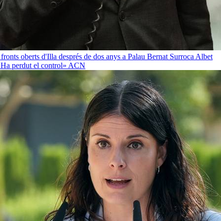
 fronts oberts d'Illa després de dos anys a Palau
Bernat Surroca Albet
«Ha perdut el control»
ACN