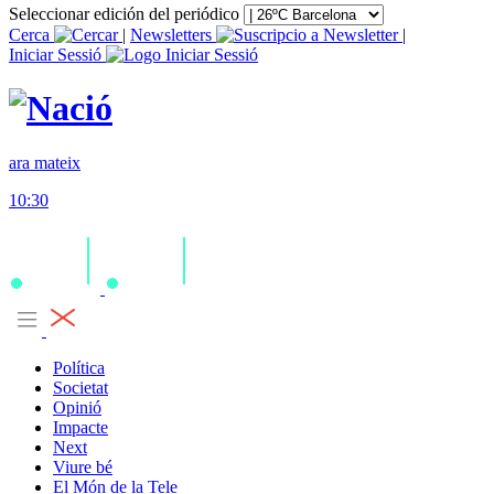
Seleccionar edición del periódico
Cerca
|
Newsletters
|
Iniciar Sessió
ara mateix
10:30
Política
Societat
Opinió
Impacte
Next
Viure bé
El Món de la Tele