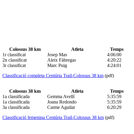
Colossus 38 km
Atleta
Temps
1r classificat
Josep Mas
4:06:00
2n classificat
Aleix Fàbregas
4:20:22
3r classificat
Marc Puig
4:24:01
Classificació completa Centúria Trail-Colossus 38 km
(pdf)
Colossus 38 km
Atleta
Temps
1a classificada
Gemma Avellí
5:35:59
1a classificada
Joana Redondo
5:35:59
3a classificada
Carme Aguilar
6:20:29
Classificació femenina Centúria Trail-Colossus 38 km
(pdf)