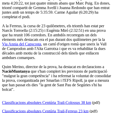
meta 4:20:22, tot just quatre minuts abans que Marc Puig. En dones,
triomf compartit de Gemma Avellí i Joanna Redondo que han entrat
juntes amb un temps de 5:35:59. Carme Aguilar (6:20:29) ha
completat el podi.
A la Ferreus, la cursa de 23 quilòmetres, els triomfs han estat per
Narcís Torroella (2:15:25) i Eugènia Miró (2:32:51) en una prova
que ha reunit 106 corredors. En ambdós recorreguts un dels
elements més destacats era el pas durant dos quilòmetres per la la
Via Annia del Capscosta
, un camí d'origen romà que uneix la Vall
de Camprodon amb l'Alta Garrotxa i que es va rehabilitar fa dues
dècades amb motiu de la construcció dels túnels que enllacen
ambdues comarques.
Quim Merino, director de la prova, ha destacat en declaracions a
NacióMuntanya
que s'han complert les previsions de participació
"malgrat la gran competència" i ha refermat la voluntat de consolidar
la prova, coorganitzada per Smarfan i l'EFS Ripoll, ja que a mesura
que han passat els dies "la gent de Sant Pau de Segúries s'hi ha
bolcat".
Classificacions absolutes Centúria Trail-Colossus 38 km
(pdf)
Classificacions absolutes Centúria Trail-Ferreus 23 km
(pdf)