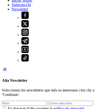
Iniciar Sessió
Subscriu-t'hi
Newsletter
close
Alta Newsletter
Seleccioneu les newsletters que més us interessen i feu clic a
'Continuar'.
En donar-te d'alta acceptes la
política de privacitat
.