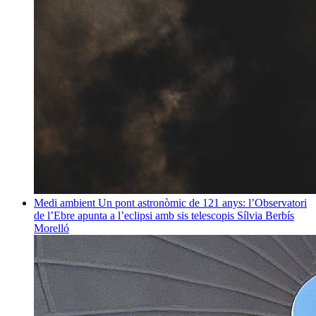
Medi ambient
Un pont astronòmic de 121 anys: l’Observatori
de l’Ebre apunta a l’eclipsi amb sis telescopis
Sílvia Berbís
Morelló