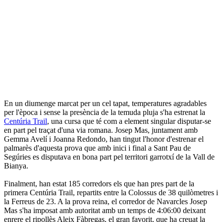
En un diumenge marcat per un cel tapat, temperatures agradables
per l'època i sense la presència de la temuda pluja s'ha estrenat la
Centúria Trail
, una cursa que té com a element singular disputar-se
en part pel traçat d'una via romana. Josep Mas, juntament amb
Gemma Avelí i Joanna Redondo, han tingut l'honor d'estrenar el
palmarès d'aquesta prova que amb inici i final a Sant Pau de
Segúries es disputava en bona part pel territori garrotxí de la Vall de
Bianya.
Finalment, han estat 185 corredors els que han pres part de la
primera Centúria Trail, repartits entre la Colossus de 38 quilòmetres i
la Ferreus de 23. A la prova reina, el corredor de Navarcles Josep
Mas s'ha imposat amb autoritat amb un temps de 4:06:00 deixant
enrere el ripollès Aleix Fàbregas, el gran favorit, que ha creuat la