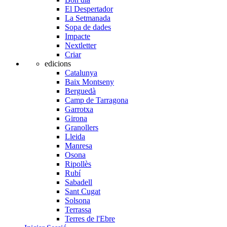
El Despertador
La Setmanada
Sopa de dades
Impacte
Nextletter
Criar
edicions
Catalunya
Baix Montseny
Berguedà
Camp de Tarragona
Garrotxa
Girona
Granollers
Lleida
Manresa
Osona
Ripollès
Rubí
Sabadell
Sant Cugat
Solsona
Terrassa
Terres de l'Ebre