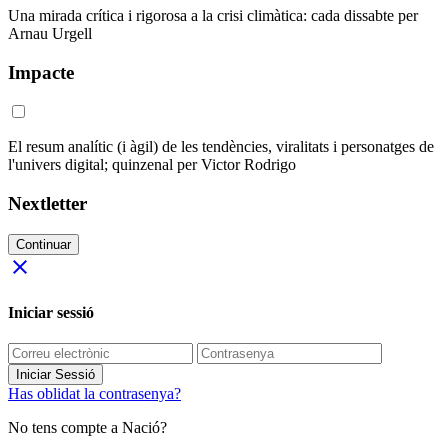
Una mirada crítica i rigorosa a la crisi climàtica: cada dissabte per
Arnau Urgell
Impacte
El resum analític (i àgil) de les tendències, viralitats i personatges de
l'univers digital; quinzenal per Victor Rodrigo
Nextletter
Continuar
close
Iniciar sessió
Iniciar Sessió
Has oblidat la contrasenya?
No tens compte a Nació?