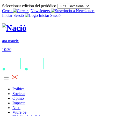
Seleccionar edición del periódico
Cerca
|
Newsletters
|
Iniciar Sessió
ara mateix
10:30
Política
Societat
Opinió
Impacte
Next
Viure bé