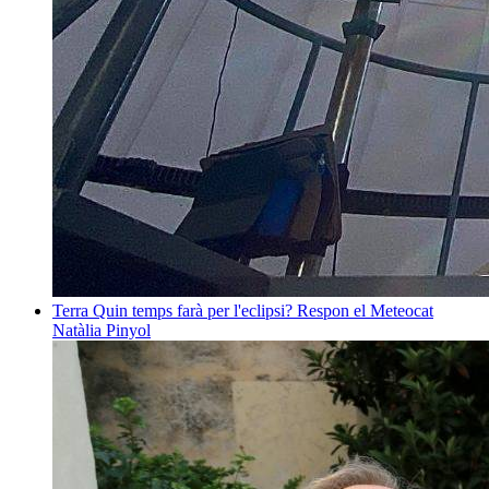
Terra
Quin temps farà per l'eclipsi? Respon el Meteocat
Natàlia Pinyol