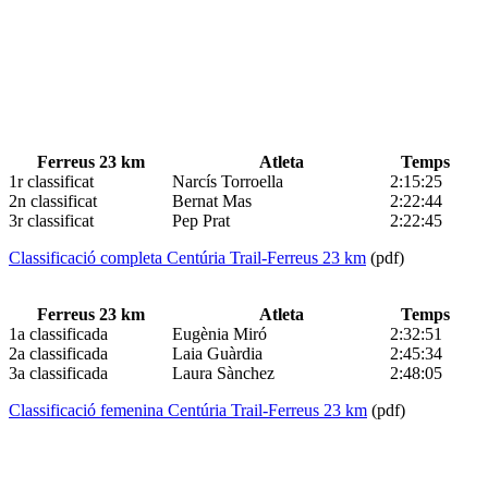
Ferreus 23 km
Atleta
Temps
1r classificat
Narcís Torroella
2:15:25
2n classificat
Bernat Mas
2:22:44
3r classificat
Pep Prat
2:22:45
Classificació completa Centúria Trail-Ferreus 23 km
(pdf)
Ferreus 23 km
Atleta
Temps
1a classificada
Eugènia Miró
2:32:51
2a classificada
Laia Guàrdia
2:45:34
3a classificada
Laura Sànchez
2:48:05
Classificació femenina Centúria Trail-Ferreus 23 km
(pdf)