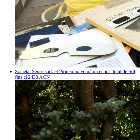
Societat
Sense sort: el Pirineu no veurà un eclipsi total de Sol
fins al 2433
ACN