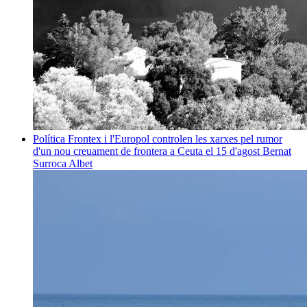
Política
Frontex i l'Europol controlen les xarxes pel rumor
d'un nou creuament de frontera a Ceuta el 15 d'agost
Bernat
Surroca Albet