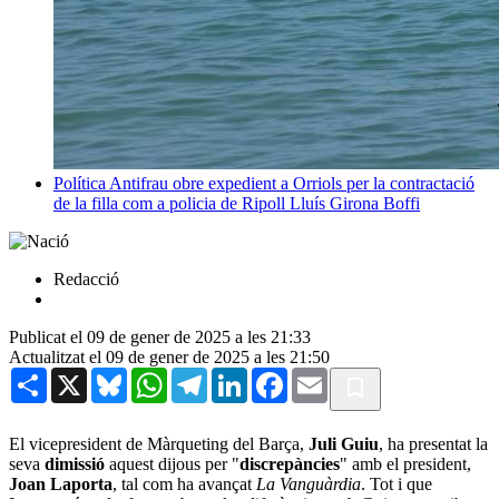
Política
Antifrau obre expedient a Orriols per la contractació
de la filla com a policia de Ripoll
Lluís Girona Boffi
Redacció
Publicat el 09 de gener de 2025 a les 21:33
Actualitzat el 09 de gener de 2025 a les 21:50
Share
X
Bluesky
WhatsApp
Telegram
LinkedIn
Facebook
Email
El vicepresident de Màrqueting del Barça,
Juli Guiu
, ha presentat la
seva
dimissió
aquest dijous per "
discrepàncies
" amb el president,
Joan Laporta
, tal com ha avançat
La Vanguàrdia
. Tot i que