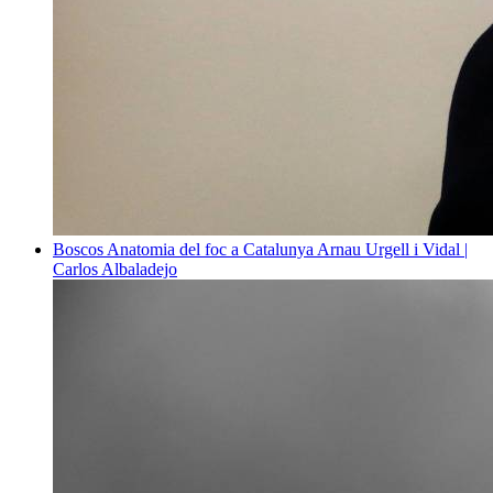
Boscos
Anatomia del foc a Catalunya
Arnau Urgell i Vidal |
Carlos Albaladejo