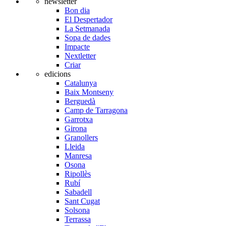
newsletter
Bon dia
El Despertador
La Setmanada
Sopa de dades
Impacte
Nextletter
Criar
edicions
Catalunya
Baix Montseny
Berguedà
Camp de Tarragona
Garrotxa
Girona
Granollers
Lleida
Manresa
Osona
Ripollès
Rubí
Sabadell
Sant Cugat
Solsona
Terrassa