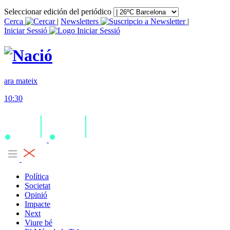
Seleccionar edición del periódico
Cerca
|
Newsletters
|
Iniciar Sessió
ara mateix
10:30
Política
Societat
Opinió
Impacte
Next
Viure bé