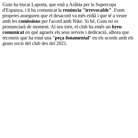
Guiu ha trucat Laporta, que està a Aràbia per la Supercopa
d'Espanya, i li ha comunicat la
renúncia "irrevocable"
. Fonts
properes asseguren que el desacord va més enllà i que té a veure
amb les
comissions
per l'acord amb Nike. Si bé, Guiu no es
pronunciarà de moment. Al seu torn, el club ha emès un
breu
comunicat
en què agraeix els seus serveis i dedicació, alhora que
reconeix que ha estat una "
peça fonamental
" en els acords amb els
grans socis del club des del 2021.