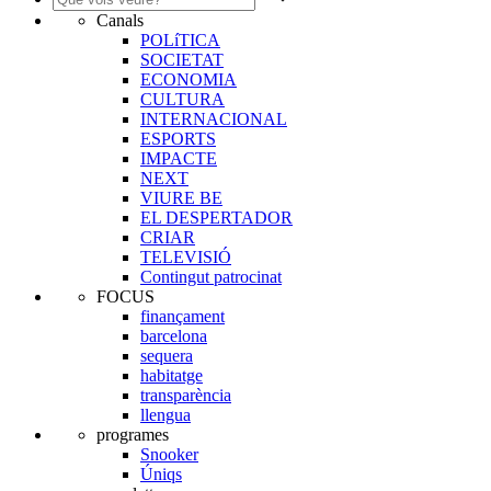
Canals
POLíTICA
SOCIETAT
ECONOMIA
CULTURA
INTERNACIONAL
ESPORTS
IMPACTE
NEXT
VIURE BE
EL DESPERTADOR
CRIAR
TELEVISIÓ
Contingut patrocinat
FOCUS
finançament
barcelona
sequera
habitatge
transparència
llengua
programes
Snooker
Úniqs