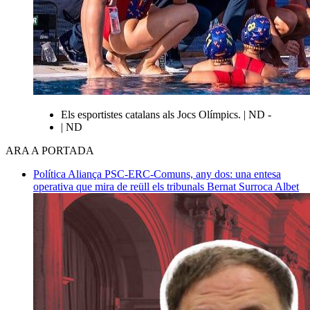
Els esportistes catalans als Jocs Olímpics. | ND -
| ND
ARA A PORTADA
Política
Aliança PSC-ERC-Comuns, any dos: una entesa
operativa que mira de reüll els tribunals
Bernat Surroca Albet