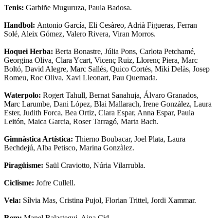
Tenis:
Garbiñe Muguruza, Paula Badosa.
Handbol:
Antonio García, Eli Cesàreo, Adrià Figueras, Ferran
Solé, Aleix Gómez, Valero Rivera, Viran Morros.
Hoquei Herba:
Berta Bonastre, Júlia Pons, Carlota Petchamé,
Georgina Oliva, Clara Ycart, Vicenç Ruiz, Llorenç Piera, Marc
Boltó, David Alegre, Marc Sallés, Quico Cortés, Miki Delàs, Josep
Romeu, Roc Oliva, Xavi Lleonart, Pau Quemada.
Waterpolo:
Rogert Tahull, Bernat Sanahuja, Álvaro Granados,
Marc Larumbe, Dani López, Blai Mallarach, Irene Gonzàlez, Laura
Ester, Judith Forca, Bea Ortiz, Clara Espar, Anna Espar, Paula
Leitón, Maica Garcia, Roser Tarragó, Marta Bach.
Gimnàstica Artística:
Thierno Boubacar, Joel Plata, Laura
Bechdejú, Alba Petisco, Marina Gonzàlez.
Piragüisme:
Saül Craviotto, Núria Vilarrubla.
Ciclisme:
Jofre Cullell.
Vela:
Sílvia Mas, Cristina Pujol, Florian Trittel, Jordi Xammar.
Rem:
Manel Balastegui, Aina Cid.