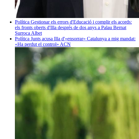
Política
Gestionar els errors d'Educació i complir els acords:
els fronts oberts d'Illa després de dos anys a Palau
Bernat
Surroca Albet
Política
Junts acusa Illa d'«ensorrar» Catalunya a mig mandat:
«Ha perdut el control»
ACN