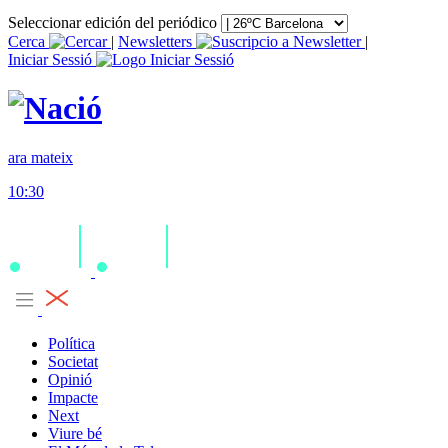
Seleccionar edición del periódico
Cerca
|
Newsletters
|
Iniciar Sessió
ara mateix
10:30
Política
Societat
Opinió
Impacte
Next
Viure bé