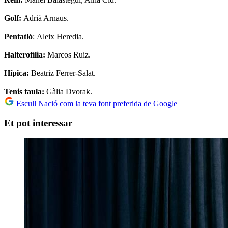
Golf:
Adrià Arnaus.
Pentatló
: Aleix Heredia.
Halterofília:
Marcos Ruiz.
Hípica:
Beatriz Ferrer-Salat.
Tenis taula:
Gàlia Dvorak.
Escull Nació com la teva font preferida de Google
Et pot interessar