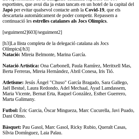
esportistes, que avui dia ja estan tancats en un hotel de la capital del
Japó
per evitar qualsevol contacte amb la
Covid-19
, que els
descartaria automàticament de poder competir. Repassem a
continuació les
estrelles catalanes als Jocs Olímpics
.
[seguiment2]603[/seguiment2]
[h3]La llista completa de la delegació catalana als Jocs
Olímpics[/h3]
Natació:
Mireia Belmonte, Marina García.
Natació Artística:
Ona Carbonell, Paula Ramírez, Meritxell Mas,
Berta Ferreras, Mireia Hernàndez, Abril Conesa, Iris Tió.
Atletisme:
Jesús Ángel "Chuso" García Bragado, Sara Gallego,
Jaël Bestué, Laura Redondo, Adel Mechaal, Ayad Lamdassem,
Maria Vicente, Bernat Erta, Raquel Gonzàlez, Esther Guerrero,
Marta Galimany.
Futbol:
Èric Garcia, Òscar Mingueza, Marc Cucurella, Javi Puado,
Dani Olmo.
Bàsquet:
Pau Gasol, Marc Gasol, Ricky Rubio, Queralt Casas,
Sílvia Domínguez, Laia Palau.