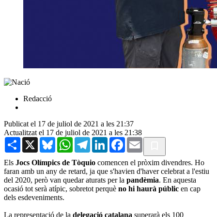
Redacció
Publicat el 17 de juliol de 2021 a les 21:37
Actualitzat el 17 de juliol de 2021 a les 21:38
Share
X
Bluesky
WhatsApp
Telegram
LinkedIn
Facebook
Email
Els
Jocs Olímpics de Tòquio
comencen el pròxim divendres. Ho
faran amb un any de retard, ja que s'havien d'haver celebrat a l'estiu
del 2020, però van quedar aturats per la
pandèmia
. En aquesta
ocasió tot serà atípic, sobretot perquè
no hi haurà públic
en cap
dels esdeveniments.
La representació de la
delegació catalana
superarà els 100