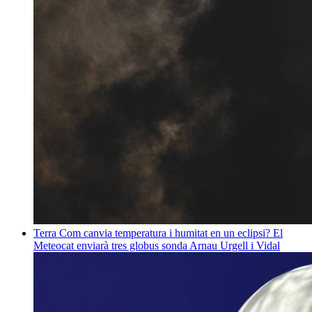
Terra
Com canvia temperatura i humitat en un eclipsi? El
Meteocat enviarà tres globus sonda
Arnau Urgell i Vidal