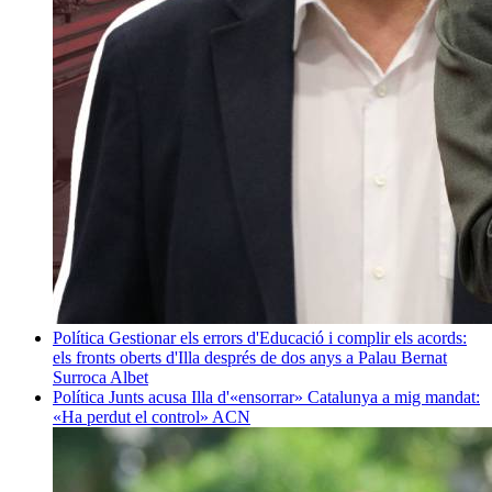
Política
Gestionar els errors d'Educació i complir els acords:
els fronts oberts d'Illa després de dos anys a Palau
Bernat
Surroca Albet
Política
Junts acusa Illa d'«ensorrar» Catalunya a mig mandat:
«Ha perdut el control»
ACN