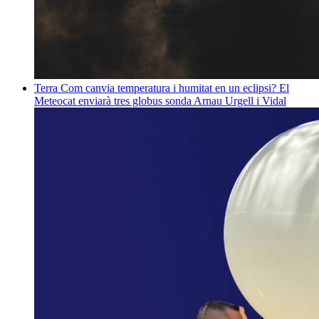
Terra
Com canvia temperatura i humitat en un eclipsi? El
Meteocat enviarà tres globus sonda
Arnau Urgell i Vidal