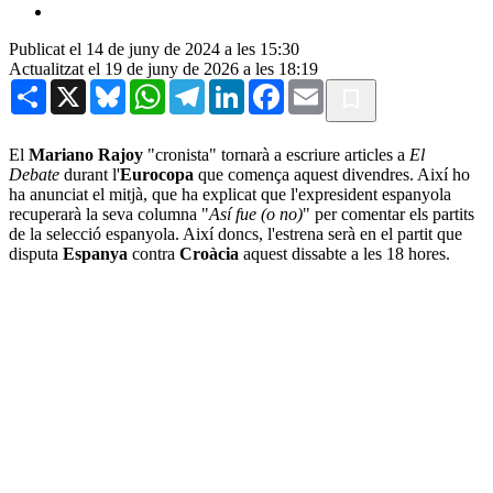
Publicat el 14 de juny de 2024 a les 15:30
Actualitzat el 19 de juny de 2026 a les 18:19
Share
X
Bluesky
WhatsApp
Telegram
LinkedIn
Facebook
Email
El
Mariano Rajoy
"cronista" tornarà a escriure articles a
El
Debate
durant l'
Eurocopa
que comença aquest divendres. Així ho
ha anunciat el mitjà, que ha explicat que l'expresident espanyola
recuperarà la seva columna "
Así fue (o no)
" per comentar els partits
de la selecció espanyola. Així doncs, l'estrena serà en el partit que
disputa
Espanya
contra
Croàcia
aquest dissabte a les 18 hores.