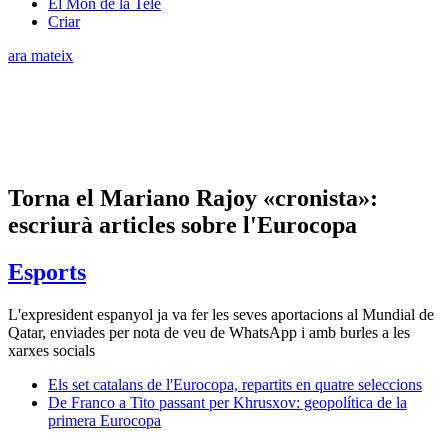
El Món de la Tele
Criar
ara mateix
Torna el Mariano Rajoy «cronista»:
escriurà articles sobre l'Eurocopa
Esports
L'expresident espanyol ja va fer les seves aportacions al Mundial de
Qatar, enviades per nota de veu de WhatsApp i amb burles a les
xarxes socials
Els set catalans de l'Eurocopa, repartits en quatre seleccions
De Franco a Tito passant per Khrusxov: geopolítica de la
primera Eurocopa