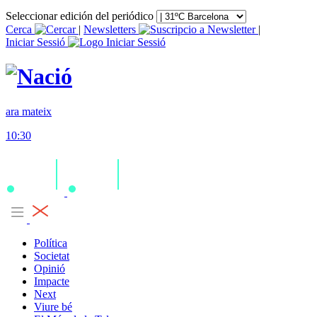
Seleccionar edición del periódico
Cerca
|
Newsletters
|
Iniciar Sessió
ara mateix
10:30
Política
Societat
Opinió
Impacte
Next
Viure bé