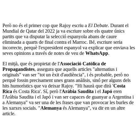
Però no és el primer cop que Rajoy escriu a
El Debate
. Durant el
Mundial de Qatar del 2022 ja va escriure sobre els quatre únics
partits que va disputar la selecció espanyola abans de caure
eliminada a quarts de final contra el Marroc. Bé, escriure seria
incorrecte, perquè l'expresident espanyol va explicar que enviava les
seves opinions a través de notes de veu de
WhatsApp
.
El mitjà, que és propietat de l'
Associació Catòlica de
Propagandistes
, assegura que aquells articles "alternatius i
originals" van ser "tot un èxit d'audiència", i és probable, però no
perquè fossin precisament unes grans anàlisis, sinó per alguns dels
hits humorístics que va deixar Rajoy. "Hi haurà que dirà '
Costa
Rica
és Costa Rica'. Sí, però l'
Aràbia Saudita
i el
Japó
eren
l'Aràbia Saudita i el Japó i van ser capaces de guanyar a Argentina i
a Alemanya" va ser una de les frases que van provocar les burles de
les xarxes socials. "
Alemanya
és Alemanya", va dir en un altre
article.