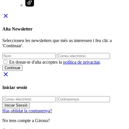
close
Alta Newsletter
Seleccioneu les newsletters que més us interessen i feu clic a
'Continuar'.
En donar-te d'alta acceptes la
política de privacitat
.
Continuar
close
Iniciar sessió
Iniciar Sessió
Has oblidat la contrasenya?
No tens compte a Girona?