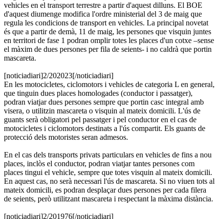
vehicles en el transport terrestre a partir d'aquest dilluns. El BOE
d'aquest diumenge modifica l'ordre ministerial del 3 de maig que
regula les condicions de transport en vehicles. La principal novetat
és que a partir de demà, 11 de maig, les persones que visquin juntes
en territori de fase 1 podran omplir totes les places d'un cotxe –sense
el màxim de dues persones per fila de seients- i no caldrà que portin
mascareta.
[noticiadiari]2/202023[/noticiadiari]
En les motocicletes, ciclomotors i vehicles de categoria L en general,
que tinguin dues places homologades (conductor i passatger),
podran viatjar dues persones sempre que portin casc integral amb
visera, o utilitzin mascareta o visquin al mateix domicili. L'ús de
guants serà obligatori pel passatger i pel conductor en el cas de
motocicletes i ciclomotors destinats a l'ús compartit. Els guants de
protecció dels motoristes seran admesos.
En el cas dels transports privats particulars en vehicles de fins a nou
places, inclòs el conductor, podran viatjar tantes persones com
places tingui el vehicle, sempre que totes visquin al mateix domicili.
En aquest cas, no serà necessari l'ús de mascareta. Si no viuen tots al
mateix domicili, es podran desplaçar dues persones per cada filera
de seients, però utilitzant mascareta i respectant la màxima distància.
[noticiadiari]2/201976[/noticiadiari]