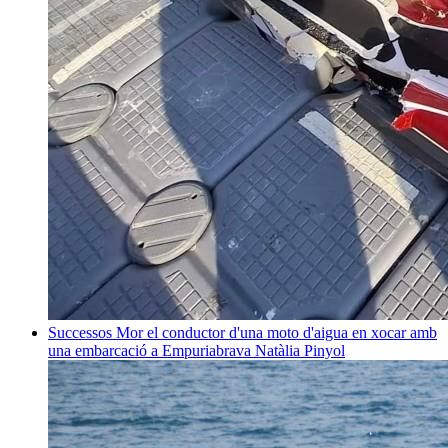
Successos
Mor el conductor d'una moto d'aigua en xocar amb
una embarcació a Empuriabrava
Natàlia Pinyol