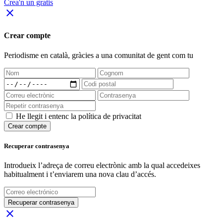
Crea'n un gratis
close
Crear compte
Periodisme
en català
, gràcies a una comunitat de gent com tu
He llegit i entenc la política de privacitat
Crear compte
Recuperar contrasenya
Introdueix l’adreça de correu electrònic amb la qual accedeixes
habitualment i t’enviarem una nova clau d’accés.
Recuperar contrasenya
close