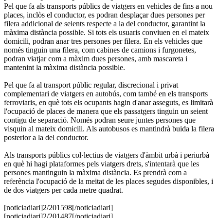
Pel que fa als transports públics de viatgers en vehicles de fins a nou
places, inclòs el conductor, es podran desplaçar dues persones per
filera addicional de seients respecte a la del conductor, garantint la
màxima distància possible. Si tots els usuaris conviuen en el mateix
domicili, podran anar tres persones per filera. En els vehicles que
només tinguin una filera, com cabines de camions i furgonetes,
podran viatjar com a màxim dues persones, amb mascareta i
mantenint la màxima distància possible.
Pel que fa al transport públic regular, discrecional i privat
complementari de viatgers en autobús, com també en els transports
ferroviaris, en què tots els ocupants hagin d'anar asseguts, es limitarà
l'ocupació de places de manera que els passatgers tinguin un seient
contigu de separació. Només podran seure juntes persones que
visquin al mateix domicili. Als autobusos es mantindrà buida la filera
posterior a la del conductor.
Als transports públics col·lectius de viatgers d'àmbit urbà i periurbà
en què hi hagi plataformes pels viatgers drets, s'intentarà que les
persones mantinguin la màxima distància. Es prendrà com a
referència l'ocupació de la meitat de les places segudes disponibles, i
de dos viatgers per cada metre quadrat.
[noticiadiari]2/201598[/noticiadiari]
[noticiadiari]2/201487[/noticiadiari]