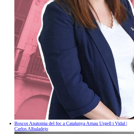
Boscos
Anatomia del foc a Catalunya
Arnau Urgell i Vidal |
Carlos Albaladejo