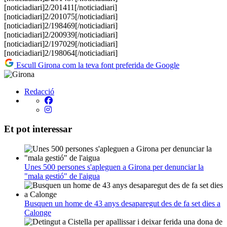
[noticiadiari]2/201411[/noticiadiari]
[noticiadiari]2/201075[/noticiadiari]
[noticiadiari]2/198469[/noticiadiari]
[noticiadiari]2/200939[/noticiadiari]
[noticiadiari]2/197029[/noticiadiari]
[noticiadiari]2/198064[/noticiadiari]
Escull Girona com la teva font preferida de Google
Redacció
Et pot interessar
Unes 500 persones s'apleguen a Girona per denunciar la
"mala gestió" de l'aigua
Busquen un home de 43 anys desaparegut des de fa set dies a
Calonge