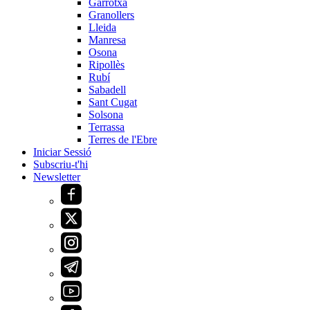
Garrotxa
Granollers
Lleida
Manresa
Osona
Ripollès
Rubí
Sabadell
Sant Cugat
Solsona
Terrassa
Terres de l'Ebre
Iniciar Sessió
Subscriu-t'hi
Newsletter