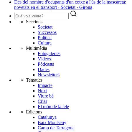
Des del nombre d'ocupants d'un cotxe a l'ús de la mascareta:
novetats en el transport · Societat · Girona
Seccions
Societat
Successos
Política
Cultura
Multimèdia
Fotogaleries
Vídeos
Pòdcasts
Dades
Newsletters
Temàtics
Impacte
Next
Viure bé
Criar
El món de la tele
Edicions
Catalunya
Baix Montseny
Camp de Tarragona