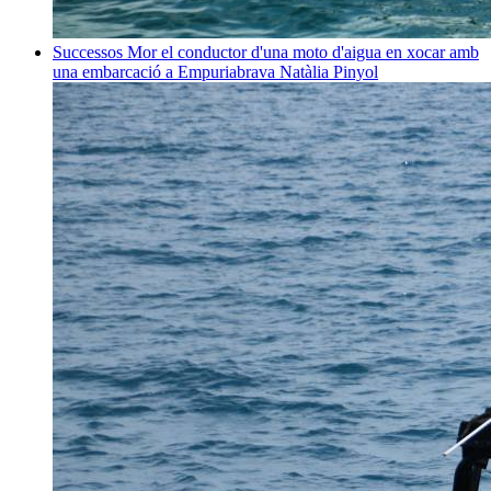
Successos
Mor el conductor d'una moto d'aigua en xocar amb
una embarcació a Empuriabrava
Natàlia Pinyol