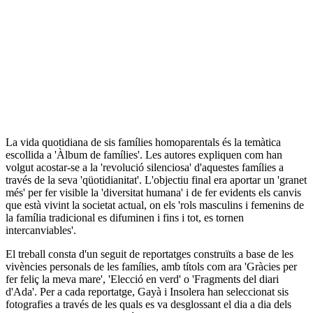
La vida quotidiana de sis famílies homoparentals és la temàtica
escollida a 'Àlbum de famílies'. Les autores expliquen com han
volgut acostar-se a la 'revolució silenciosa' d'aquestes famílies a
través de la seva 'qüotidianitat'. L'objectiu final era aportar un 'granet
més' per fer visible la 'diversitat humana' i de fer evidents els canvis
que està vivint la societat actual, on els 'rols masculins i femenins de
la família tradicional es difuminen i fins i tot, es tornen
intercanviables'.
El treball consta d'un seguit de reportatges construïts a base de les
vivències personals de les famílies, amb títols com ara 'Gràcies per
fer feliç la meva mare', 'Elecció en verd' o 'Fragments del diari
d'Ada'. Per a cada reportatge, Gayà i Insolera han seleccionat sis
fotografies a través de les quals es va desglossant el dia a dia dels