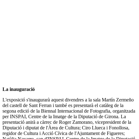
La inauguració
L'exposició s'inaugurarà aquest divendres a la sala Martín Zermeño
del castell de Sant Ferran i també es presentarà el catàleg de la
segona edició de la Biennal Internacional de Fotografia, organitzada
per INSPAI, Centre de la Imatge de la Diputació de Girona. La
presentació anirà a càrrec de Roger Zamorano, vicepresident de la
Diputació i diputat de l'Àrea de Cultura; Ciro Llueca i Fonollosa,
regidor de Cultura i Acció Cívica de l'Ajuntament de Figueres;
Natàlia Navarro, cap d'INSPAI, Centre de la Imatge de la Diputació