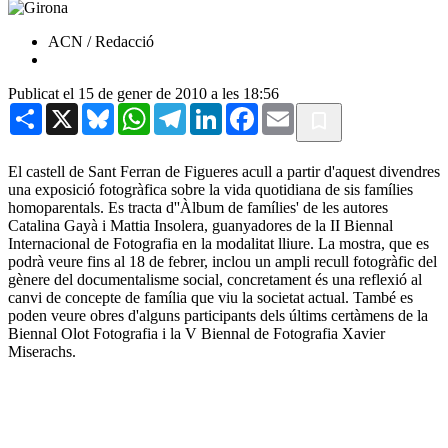
ACN / Redacció
Publicat el 15 de gener de 2010 a les 18:56
Share
X
Bluesky
WhatsApp
Telegram
LinkedIn
Facebook
Email
El castell de Sant Ferran de Figueres acull a partir d'aquest divendres
una exposició fotogràfica sobre la vida quotidiana de sis famílies
homoparentals. Es tracta d''Àlbum de famílies' de les autores
Catalina Gayà i Mattia Insolera, guanyadores de la II Biennal
Internacional de Fotografia en la modalitat lliure. La mostra, que es
podrà veure fins al 18 de febrer, inclou un ampli recull fotogràfic del
gènere del documentalisme social, concretament és una reflexió al
canvi de concepte de família que viu la societat actual. També es
poden veure obres d'alguns participants dels últims certàmens de la
Biennal Olot Fotografia i la V Biennal de Fotografia Xavier
Miserachs.