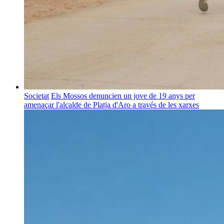
Societat
Els Mossos denuncien un jove de 19 anys per
amenaçar l'alcalde de Platja d'Aro a través de les xarxes