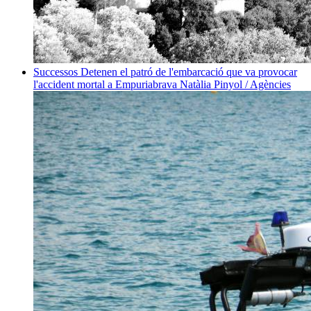
Successos
Detenen el patró de l'embarcació que va provocar
l'accident mortal a Empuriabrava
Natàlia Pinyol / Agències