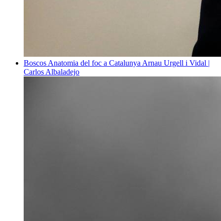
Boscos
Anatomia del foc a Catalunya
Arnau Urgell i Vidal |
Carlos Albaladejo