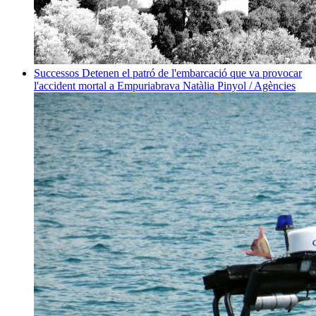
Successos
Detenen el patró de l'embarcació que va provocar
l'accident mortal a Empuriabrava
Natàlia Pinyol / Agències