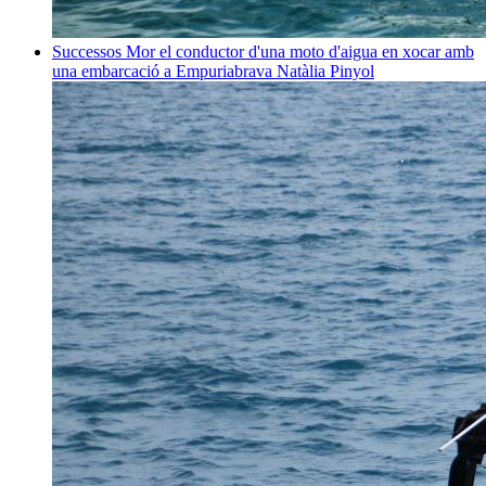
Successos
Mor el conductor d'una moto d'aigua en xocar amb
una embarcació a Empuriabrava
Natàlia Pinyol