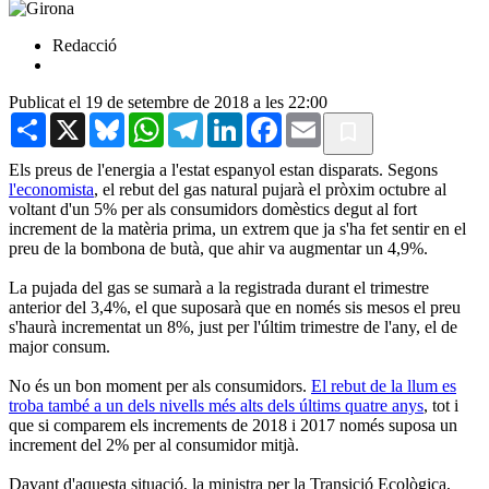
Redacció
Publicat el 19 de setembre de 2018 a les 22:00
Share
X
Bluesky
WhatsApp
Telegram
LinkedIn
Facebook
Email
Els preus de l'energia a l'estat espanyol estan disparats. Segons
l'economista
, el rebut del gas natural pujarà el pròxim octubre al
voltant d'un 5% per als consumidors domèstics degut al fort
increment de la matèria prima, un extrem que ja s'ha fet sentir en el
preu de la bombona de butà, que ahir va augmentar un 4,9%.
La pujada del gas se sumarà a la registrada durant el trimestre
anterior del 3,4%, el que suposarà que en només sis mesos el preu
s'haurà incrementat un 8%, just per l'últim trimestre de l'any, el de
major consum.
No és un bon moment per als consumidors.
El rebut de la llum es
troba també a un dels nivells més alts dels últims quatre anys
, tot i
que si comparem els increments de 2018 i 2017 només suposa un
increment del 2% per al consumidor mitjà.
Davant d'aquesta situació, la ministra per la Transició Ecològica,