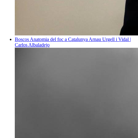
Boscos
Anatomia del foc a Catalunya
Arnau Urgell i Vidal |
Carlos Albaladejo