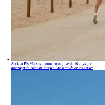
Societat
Els Mossos denuncien un jove de 19 anys per
amenaçar l'alcalde de Platja d'Aro a través de les xarxes