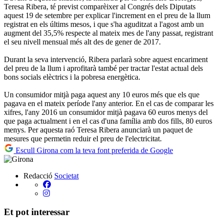
Teresa Ribera, té previst comparèixer al Congrés dels Diputats
aquest 19 de setembre per explicar l'increment en el preu de la llum
registrat en els últims mesos, i que s'ha aguditzat a l'agost amb un
augment del 35,5% respecte al mateix mes de l'any passat, registrant
el seu nivell mensual més alt des de gener de 2017.
Durant la seva intervenció, Ribera parlarà sobre aquest encariment
del preu de la llum i aprofitarà també per tractar l'estat actual dels
bons socials elèctrics i la pobresa energètica.
Un consumidor mitjà paga aquest any 10 euros més que els que
pagava en el mateix període l'any anterior. En el cas de comparar les
xifres, l'any 2016 un consumidor mitjà pagava 60 euros menys del
que paga actualment i en el cas d'una família amb dos fills, 80 euros
menys. Per aquesta raó Teresa Ribera anunciarà un paquet de
mesures que permetin reduir el preu de l'electricitat.
Escull Girona com la teva font preferida de Google
Redacció
Societat
Et pot interessar