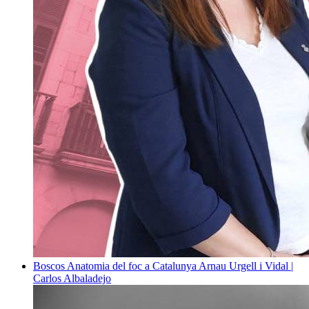
Boscos
Anatomia del foc a Catalunya
Arnau Urgell i Vidal |
Carlos Albaladejo