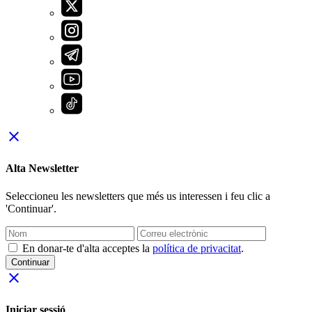
close
Alta Newsletter
Seleccioneu les newsletters que més us interessen i feu clic a
'Continuar'.
En donar-te d'alta acceptes la
política de privacitat
.
Continuar
close
Iniciar sessió