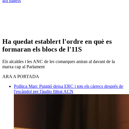
ara mateix
Ha quedat establert l'ordre en què es
formaran els blocs de l'11S
Els alcaldes i les ANC de les comarques aniran al davant de la
marxa cap al Parlament
ARA A PORTADA
Política
Marc Puigtió deixa ERC i tots els càrrecs després de
l'escàndol per l'àudio filtrat
ACN