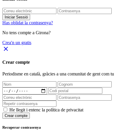
Iniciar Sessió
Has oblidat la contrasenya?
No tens compte a Girona?
Crea'n un gratis
close
Crear compte
Periodisme
en català
, gràcies a una comunitat de gent com tu
He llegit i entenc la política de privacitat
Crear compte
Recuperar contrasenya