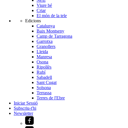
Next
Viure bé
Criar
El món de la tele
Edicions
Catalunya
Baix Montseny
Camp de Tarragona
Garrotxa
Granollers
Lleida
Manresa
Osona
Ripollès
Rubí
Sabadell
Sant Cugat
Solsona
Terrassa
Terres de l'Ebre
Iniciar Sessió
Subscriu-t'hi
Newsletter