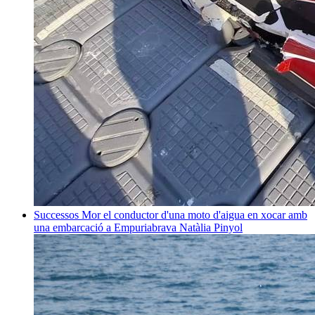
Successos
Mor el conductor d'una moto d'aigua en xocar amb
una embarcació a Empuriabrava
Natàlia Pinyol