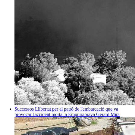
Successos
Llibertat per al patró de l'embarcació que va
provocar l'accident mortal a Empuriabrava
Gerard Mira