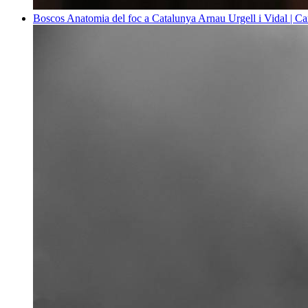
Boscos
Anatomia del foc a Catalunya
Arnau Urgell i Vidal | Ca