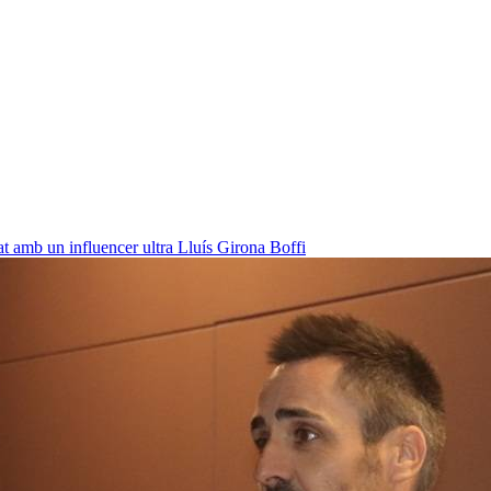
at amb un influencer ultra
Lluís Girona Boffi